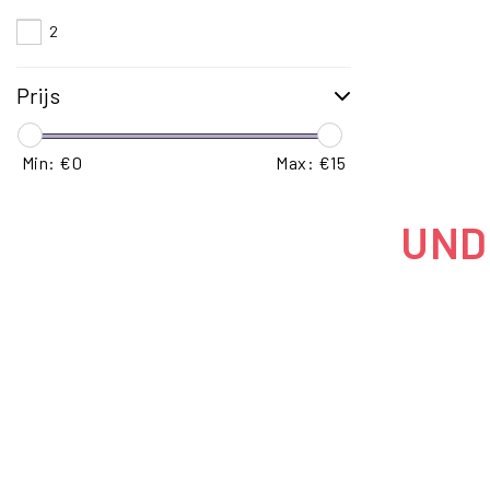
49
2
Prijs
Min: €
0
Max: €
15
UNDE