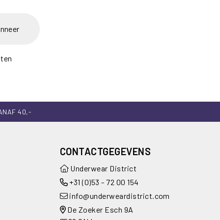
nneer
cten
ANAF 40,-
CONTACTGEGEVENS
Underwear District
+31 (0)53 - 72 00 154
info@underweardistrict.com
De Zoeker Esch 9A