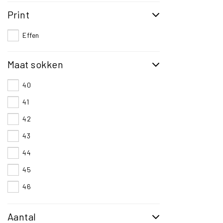
Print
Effen
Maat sokken
40
41
42
43
44
45
46
47
Aantal
48