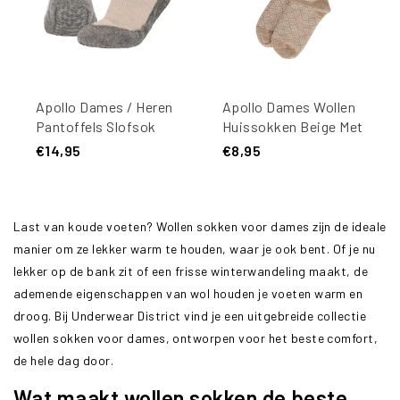
Apollo Dames / Heren
Apollo Dames Wollen
Pantoffels Slofsok
Huissokken Beige Met
Antislip Wol Beige
Omslag Winter Print
€14,95
€8,95
Last van koude voeten? Wollen sokken voor dames zijn de ideale
manier om ze lekker warm te houden, waar je ook bent. Of je nu
lekker op de bank zit of een frisse winterwandeling maakt, de
ademende eigenschappen van wol houden je voeten warm en
droog. Bij Underwear District vind je een uitgebreide collectie
wollen sokken voor dames, ontworpen voor het beste comfort,
de hele dag door.
Wat maakt wollen sokken de beste