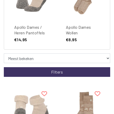
Apollo Dames /
Apollo Dames
Heren Pantoffels
Wollen
Slofsok Antislip
Huissokken Beige
€14,95
€8,95
Wol Beige
Met Omslag
Winter Print
Filters