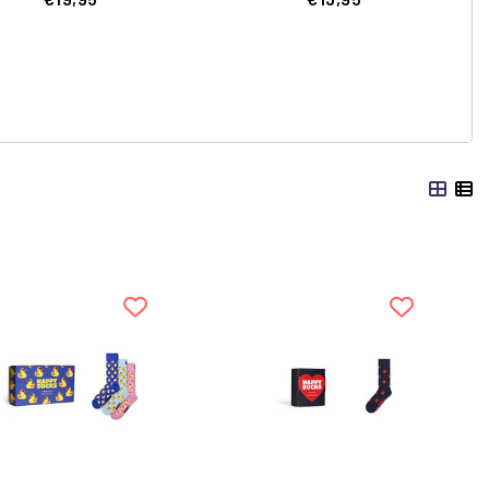
Giftbox 2-Paar
Donkerblauw