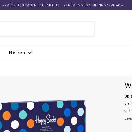
ALTIJD 30 DAGEN BEDENKTIJD
GRATIS VERZENDING VANAF 40,-
Merken
We
Op 
vrol
verp
Lee