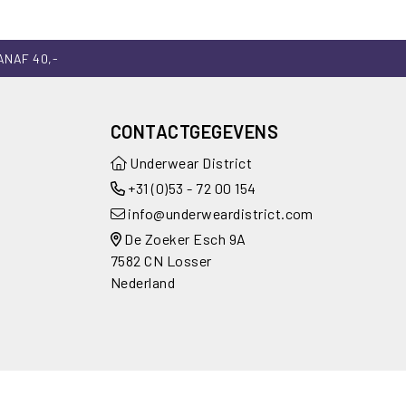
ANAF 40,-
CONTACTGEGEVENS
Underwear District
+31 (0)53 - 72 00 154
info@underweardistrict.com
De Zoeker Esch 9A
7582 CN Losser
Nederland