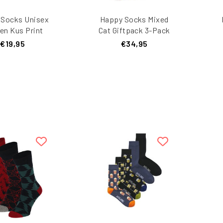
 Socks Unisex
Happy Socks Mixed
en Kus Print
Cat Giftpack 3-Pack
ijn Giftbox 2-
€19,95
€34,95
 Donkerblauw
B