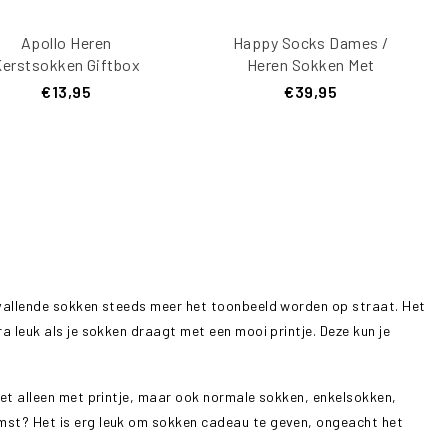
Apollo Heren
Happy Socks Dames /
erstsokken Giftbox
Heren Sokken Met
3-Pack
Print Giftbox 4-Pack
€13,95
€39,95
opvallende sokken steeds meer het toonbeeld worden op straat. Het
a leuk als je sokken draagt met een mooi printje. Deze kun je
Niet alleen met printje, maar ook normale sokken, enkelsokken,
omst? Het is erg leuk om sokken cadeau te geven, ongeacht het