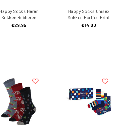
Happy Socks Heren
Happy Socks Unisex
Sokken Rubberen
Sokken Hartjes Print
Badeendjes Print
Valentijn Giftbox 1-
€29,95
€14,00
Giftbox 3-Pack
Paar Donkerblauw
lauw/Lichtblauw/Roze