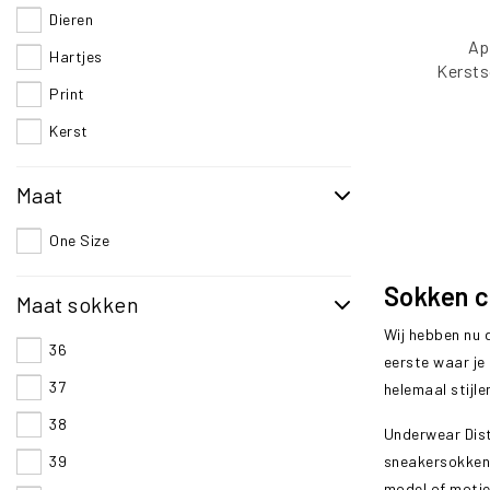
Dieren
Ap
Hartjes
Kersts
Print
Kerst
Maat
One Size
Sokken 
Maat sokken
Wij hebben nu 
36
eerste waar je 
37
helemaal stijle
38
Underwear Dist
sneakersokken,
39
model of motie