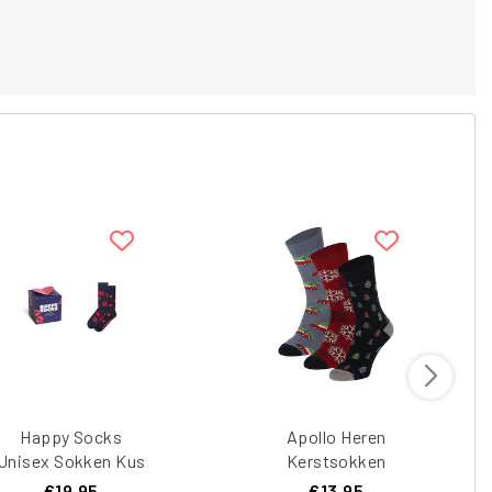
Happy Socks
Apollo Heren
Unisex Sokken Kus
Kerstsokken
Print Valentijn
Giftbox 3-Pack
€19,95
€13,95