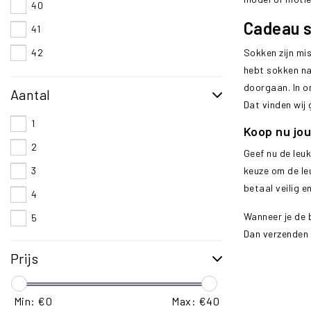
40
Cadeau 
41
Sokken zijn mis
42
hebt sokken nam
43
doorgaan. In o
Aantal
44
Dat vinden wij 
45
1
Koop nu jou
46
2
Geef nu de leu
keuze om de le
3
betaal veilig e
4
Wanneer je de 
5
Dan verzenden 
Prijs
Min: €
0
Max: €
40