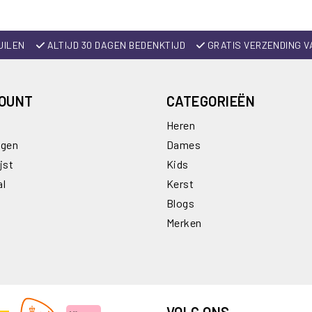
UILEN
ALTIJD 30 DAGEN BEDENKTIJD
GRATIS VERZENDING V
COUNT
CATEGORIEËN
Heren
ngen
Dames
jst
Kids
al
Kerst
Blogs
Merken