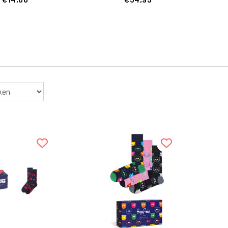
tijn Giftbox 1-
 Donkerblauw