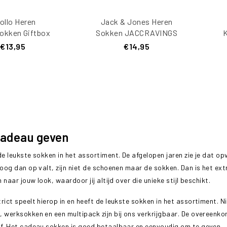
ollo Heren
Jack & Jones Heren
okken Giftbox
Sokken JACCRAVINGS
K
3-Pack
5-Pack
€13,95
€14,95
cadeau geven
de leukste sokken in het assortiment. De afgelopen jaren zie je dat 
oog dan op valt, zijn niet de schoenen maar de sokken. Dan is het extr
n naar jouw look, waardoor jij altijd over die unieke stijl beschikt.
rict speelt hierop in en heeft de leukste sokken in het assortiment. 
 werksokken en een multipack zijn bij ons verkrijgbaar. De overeenk
f. Het cadeau sokken is goed betaalbaar en eenvoudig om te geven.