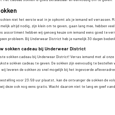
sokken
schien niet het eerste wat in je opkomt als je iemand wil verrassen. 
elijk altijd nodig, zijn klein om te geven, gaan lang mee, hebben veel
ns assortiment hebben wij genoeg keuze om iemand eens goed te verras
geen probleem. Bij Underwear District heb je namelijk 30 dagen bedenk
w sokken cadeau bij Underwear District
kste sokken cadeau bij Underwear District! Verras iemand met al onze 
ukste sokken cadeau te geven. De sokken zijn eenvoudig te bestellen 
n wij leveren de sokken zo snel mogelijk bij het ingevoerde afleveradres
bestelling voor 23:59 uur plaatst, kan de ontvanger de sokken de vo
wij deze ook nog eens gratis. Wacht daarom niet te lang en geef van