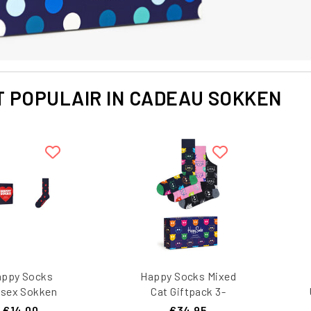
 POPULAIR IN CADEAU SOKKEN
appy Socks
Happy Socks Mixed
isex Sokken
Cat Giftpack 3-
rtjes Print
Pack
€14,00
€34,95