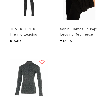
HEAT KEEPER
Sarlini Dames Lounge
Thermo Legging
Legging Met Fleece
Dames
Voering Zwart
€15,95
€12,95