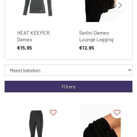
HEAT KEEPER
Sarlini Dames
Dames
Lounge Legging
Thermoshirt
Met Fleece
€15,95
€12,95
Lange Mouw
Voering Zwart
Filters