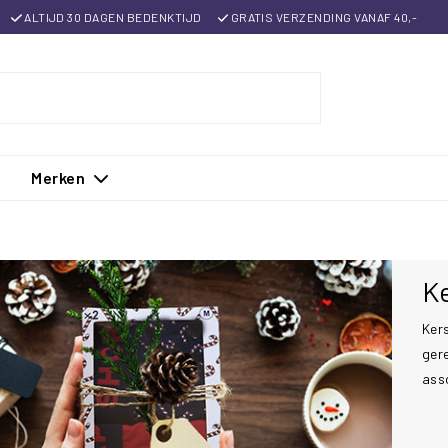
ALTIJD 30 DAGEN BEDENKTIJD
GRATIS VERZENDING VANAF 40,-
Merken
K
Ker
gere
ass