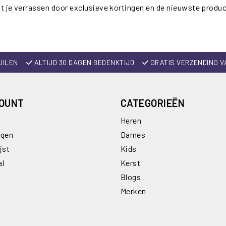
t je verrassen door exclusieve kortingen en de nieuwste produ
UILEN
ALTIJD 30 DAGEN BEDENKTIJD
GRATIS VERZENDING V
COUNT
CATEGORIEËN
Heren
ngen
Dames
jst
Kids
al
Kerst
Blogs
Merken