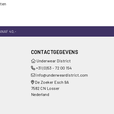
cten
ANAF 40,-
CONTACTGEGEVENS
Underwear District
+31 (0)53 - 72 00 154
info@underweardistrict.com
De Zoeker Esch 9A
7582 CN Losser
Nederland