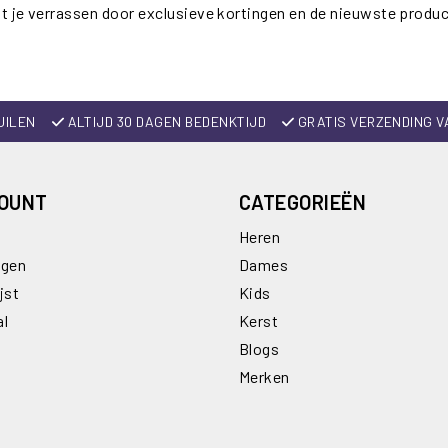
t je verrassen door exclusieve kortingen en de nieuwste produ
UILEN
ALTIJD 30 DAGEN BEDENKTIJD
GRATIS VERZENDING V
COUNT
CATEGORIEËN
Heren
ngen
Dames
jst
Kids
al
Kerst
Blogs
Merken