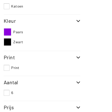
Katoen
Kleur
Paars
Zwart
Print
Print
Aantal
6
Prijs