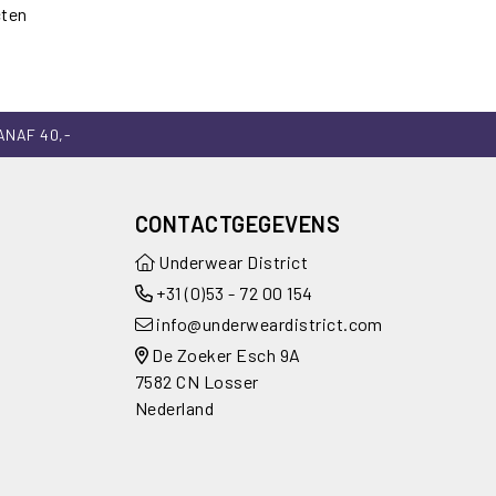
cten
ANAF 40,-
CONTACTGEGEVENS
Underwear District
+31 (0)53 - 72 00 154
info@underweardistrict.com
De Zoeker Esch 9A
7582 CN Losser
Nederland