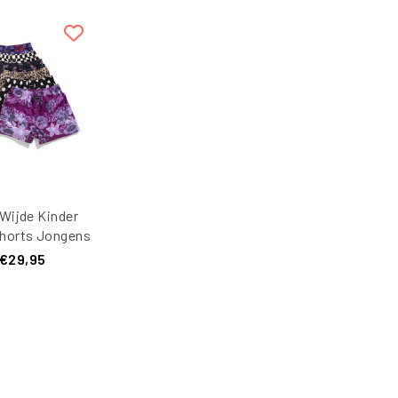
Wijde Kinder
horts Jongens
Pack 635K
€29,95