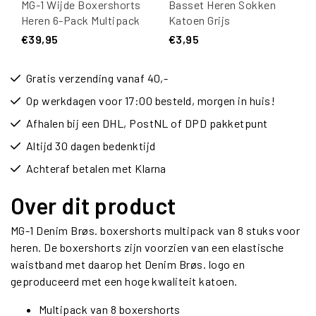
MG-1 Wijde Boxershorts
Basset Heren Sokken
Heren 6-Pack Multipack
Katoen Grijs
D905
€39,95
€3,95
Gratis verzending vanaf 40,-
Op werkdagen voor 17:00 besteld, morgen in huis!
Afhalen bij een DHL, PostNL of DPD pakketpunt
Altijd 30 dagen bedenktijd
Achteraf betalen met Klarna
Over dit product
MG-1 Denim Brøs. boxershorts multipack van 8 stuks voor
heren. De boxershorts zijn voorzien van een elastische
waistband met daarop het Denim Brøs. logo en
geproduceerd met een hoge kwaliteit katoen.
Multipack van 8 boxershorts