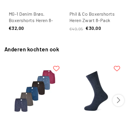
MG-1 Denim Brøs.
Phil & Co Boxershorts
Boxershorts Heren 8-
Heren Zwart 8-Pack
Pack Effen Zwart #10
€32,00
€30,00
€49,95
Anderen kochten ook