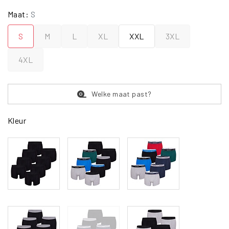
Maat:
S
S
M
L
XL
XXL
3XL
4XL
Welke maat past?
Kleur