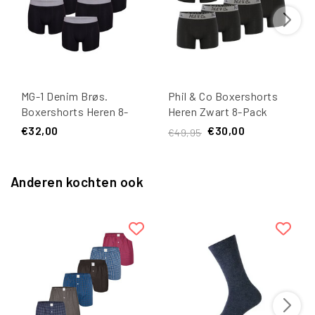
MG-1 Denim Brøs.
Phil & Co Boxershorts
Boxershorts Heren 8-
Heren Zwart 8-Pack
Pack Effen Zwart #10
€32,00
€30,00
€49,95
Anderen kochten ook