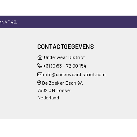
ANAF 40,-
CONTACTGEGEVENS
Underwear District
+31 (0)53 - 72 00 154
info@underweardistrict.com
De Zoeker Esch 9A
7582 CN Losser
Nederland