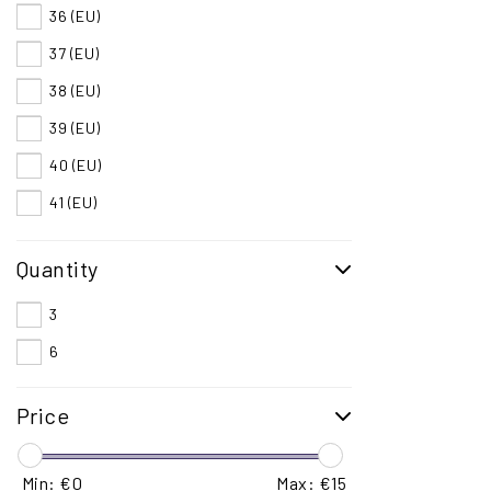
36 (EU)
37 (EU)
38 (EU)
39 (EU)
40 (EU)
41 (EU)
42 (EU)
Quantity
43 (EU)
44 (EU)
3
45 (EU)
6
46 (EU)
Price
47 (EU)
48 (EU)
Min: €
0
Max: €
15