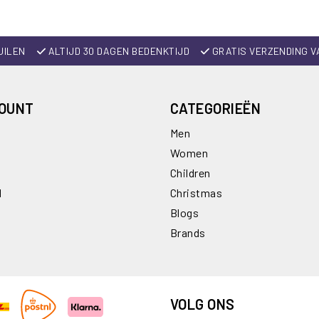
UILEN
ALTIJD 30 DAGEN BEDENKTIJD
GRATIS VERZENDING V
COUNT
CATEGORIEËN
Men
Women
Children
l
Christmas
Blogs
Brands
VOLG ONS