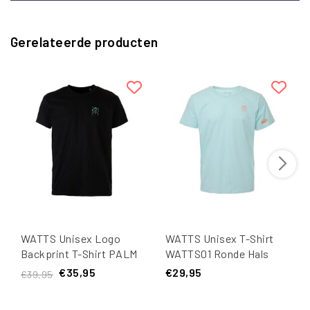
Gerelateerde producten
WATTS Unisex Logo
WATTS Unisex T-Shirt
Backprint T-Shirt PALM
WATTS01 Ronde Hals
Organisch Katoen Zwart
Organisch Katoen Effen
€35,95
€29,95
€39,95
Lichtblauw