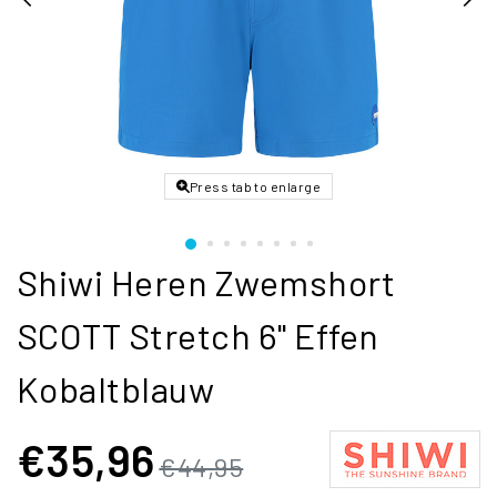
Press tab to enlarge
Shiwi Heren Zwemshort
SCOTT Stretch 6" Effen
Kobaltblauw
€35,96
€44,95