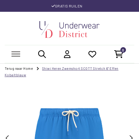
GRATIS RUILEN
0
Terug naar Home
Shiwi Heren Zwemshort SCOTT Stretch 6" Effen
Kobaltblauw