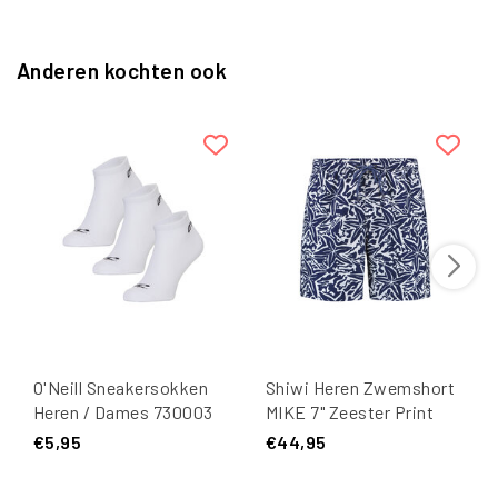
Anderen kochten ook
O'Neill Sneakersokken
Shiwi Heren Zwemshort
Heren / Dames 730003
MIKE 7" Zeester Print
Wit 3-Pack
Donkerblauw/Wit
€5,95
€44,95