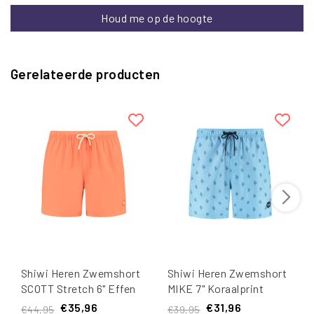
Houd me op de hoogte
Gerelateerde producten
Shiwi Heren Zwemshort
Shiwi Heren Zwemshort
SCOTT Stretch 6" Effen
MIKE 7" Koraalprint
Oranje
Lichtblauw
€35,96
€31,96
€44,95
€39,95