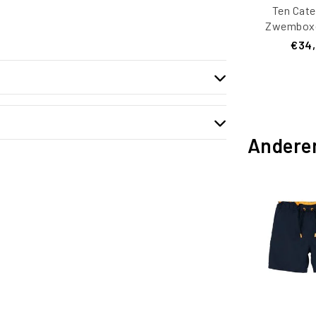
Ten Cate
Zwemboxe
Effen Zwa
€34
Andere