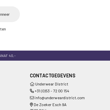
nneer
cten
ANAF 40,-
CONTACTGEGEVENS
Underwear District
+31 (0)53 - 72 00 154
info@underweardistrict.com
De Zoeker Esch 9A