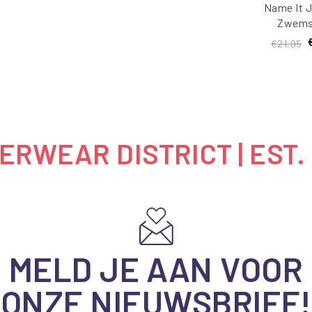
Name It 
Zwems
NKMZAD
€21,95
Bla
RWEAR DISTRICT | EST.
MELD JE AAN VOOR
ONZE NIEUWSBRIEF!