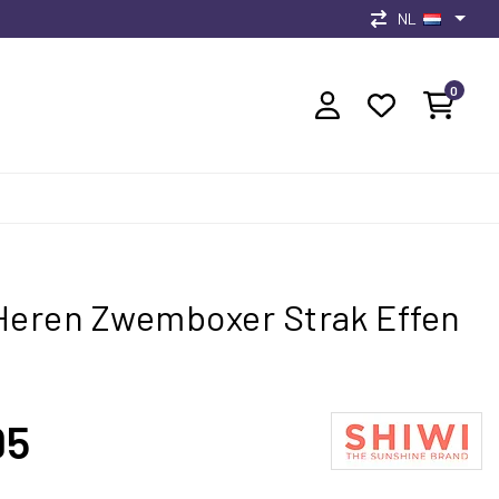
NL
0
Heren Zwemboxer Strak Effen
95