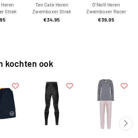
 Heren
Ten Cate Heren
O'Neill Heren
r Strak
Zwemboxer Strak
Zwemboxer Racer
rt/Blauw
Effen Donkerblauw
Blauw
,95
€34,95
€39,95
n kochten ook