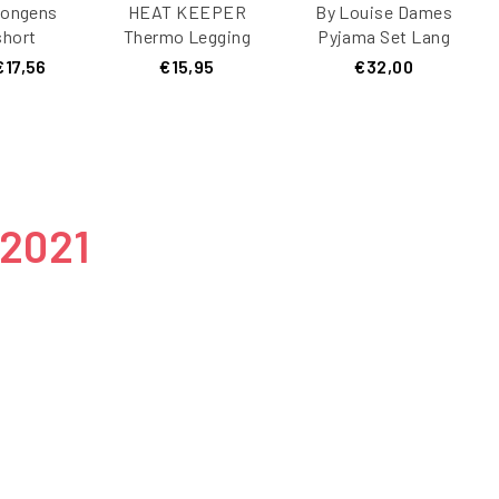
Jongens
HEAT KEEPER
By Louise Dames
hort
Thermo Legging
Pyjama Set Lang
S Navy
Heren Zwart
Katoen Grijs / Roze
€17,56
€15,95
€32,00
uw
 2021