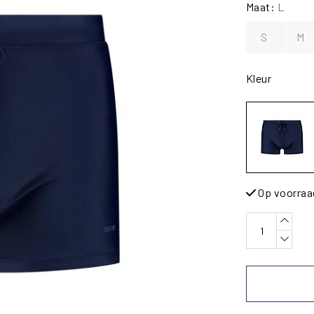
Maat:
L
S
M
Kleur
Op voorraa