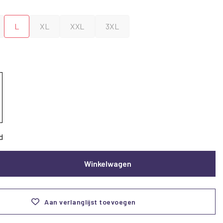
L
XL
XXL
3XL
d
Winkelwagen
Aan verlanglijst toevoegen