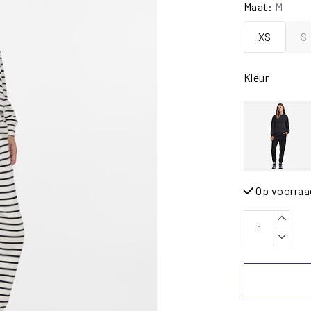
Maat:
M
XS
S
Kleur
Op voorraa