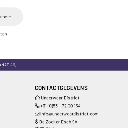
nneer
cten
ANAF 40,-
CONTACTGEGEVENS
Underwear District
+31 (0)53 - 72 00 154
info@underweardistrict.com
De Zoeker Esch 9A