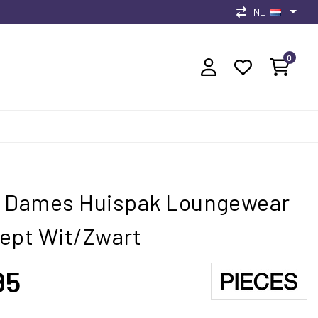
NL
0
s Dames Huispak Loungewear
ept Wit/Zwart
95