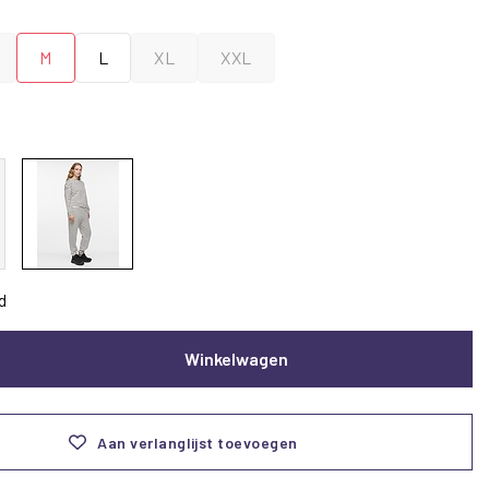
M
L
XL
XXL
d
Winkelwagen
Aan verlanglijst toevoegen