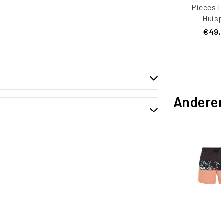
Pieces 
Huis
Loungewea
€49
Andere