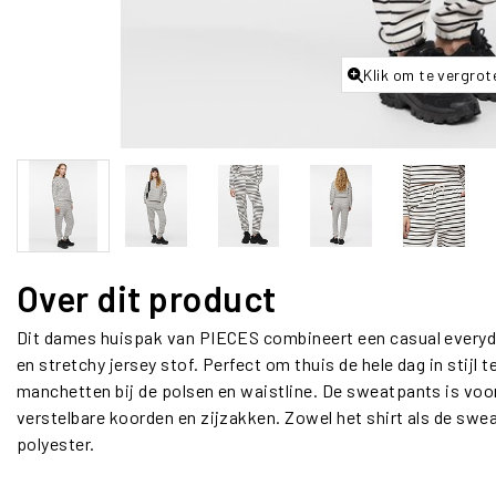
Klik om te vergrot
Over dit product
Dit dames huispak van PIECES combineert een casual everyda
en stretchy jersey stof. Perfect om thuis de hele dag in stijl 
manchetten bij de polsen en waistline. De sweatpants is voo
verstelbare koorden en zijzakken. Zowel het shirt als de s
polyester.