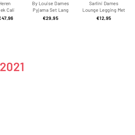
 Heren
By Louise Dames
Sarlini Dames
k Cali
Pyjama Set Lang
Lounge Legging Met
Tropical
Katoen Roze /
Fleece Voering
€47,96
€29,95
€12,95
nt
Donkerblauw
Zwart
Gestipt
 2021