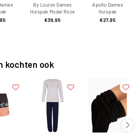
Dames
By Louise Dames
Apollo Dames
pak
Huispak Modal Roze
Huispak
r Zwart
Loungewear
,95
€39,95
€27,95
Luipaard Print Roze
n kochten ook