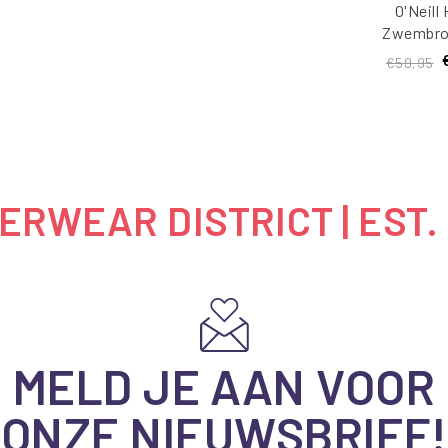
O'Neill
Zwembroe
Block 15" 
€59,95
Pri
RWEAR DISTRICT | EST.
MELD JE AAN VOOR
ONZE NIEUWSBRIEF!