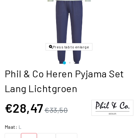
Press tab to enlarge
Phil & Co Heren Pyjama Set
Lang Lichtgroen
€28,47
€33,50
Maat:
L