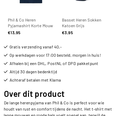
Phil & Co Heren
Basset Heren Sokken
Pyjamashirt Korte Mouw
Katoen Grijs
Donkerblauw
€13,95
€3,95
Gratis verzending vanaf 40,-
Op werkdagen voor 17:00 besteld, morgen in huis!
Afhalen bij een DHL, PostNL of DPD pakketpunt
Altijd 30 dagen bedenktijd
Achteraf betalen met Klarna
Over dit product
De lange herenpyjama van Phil & Co is perfect voor wie
houdt van rust en comfort tijdens de nacht. Het t-shirt met
lange mouwen en ronde hals voelt soepel aan, terwijl de