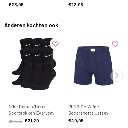
Effen Wit
Effen Zwart
€23,95
€23,95
Anderen kochten ook
Nike Dames/Heren
Phil & Co Wijde
Sportsokken Everyday
Boxershorts Jersey
Cushion Crew 6-Pack
Stretch Effen Navy
€21,20
€49,95
€24,95
Zwart
Blauw 9-Pack