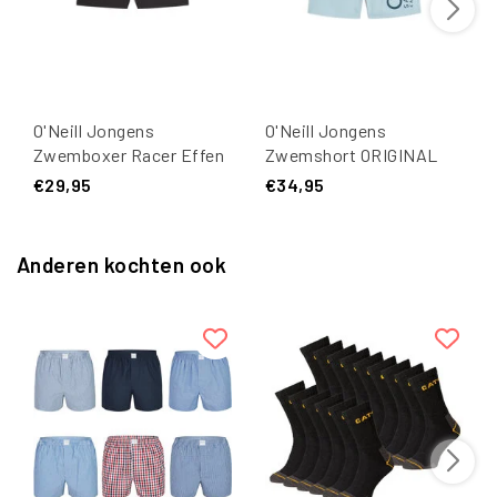
O'Neill Jongens
O'Neill Jongens
Zwemboxer Racer Effen
Zwemshort ORIGINAL
Zwart
CALI 14" Lichtblauw
€29,95
€34,95
Tekst
Anderen kochten ook