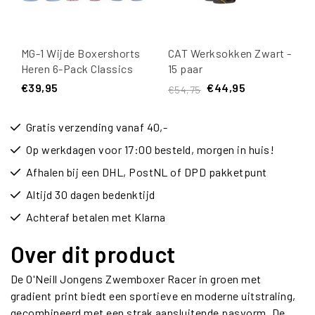
MG-1 Wijde Boxershorts
CAT Werksokken Zwart -
Heren 6-Pack Classics
15 paar
Multipack
€39,95
€44,95
€54,75
Gratis verzending vanaf 40,-
Op werkdagen voor 17:00 besteld, morgen in huis!
Afhalen bij een DHL, PostNL of DPD pakketpunt
Altijd 30 dagen bedenktijd
Achteraf betalen met Klarna
Over dit product
De O'Neill Jongens Zwemboxer Racer in groen met
gradient print biedt een sportieve en moderne uitstraling,
gecombineerd met een strak aansluitende pasvorm. De