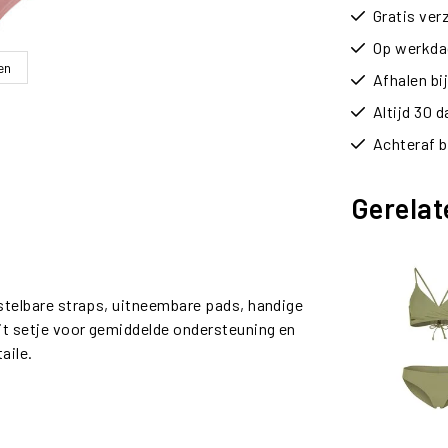
Gratis ver
Op werkdag
en
Afhalen b
Altijd 30 
Achteraf b
Gerelat
erstelbare straps, uitneembare pads, handige
 dit setje voor gemiddelde ondersteuning en
aile.