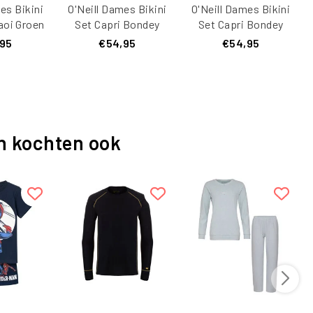
es Bikini
O'Neill Dames Bikini
O'Neill Dames Bikini
aoi Groen
Set Capri Bondey
Set Capri Bondey
Zwart/Wit
Blauw
,95
€54,95
€54,95
Gestreept
n kochten ook