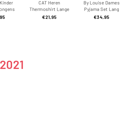
Kinder
CAT Heren
By Louise Dames
ongens
Thermoshirt Lange
Pyjama Set Lang
lauw
Mouw Zwart
Interlock Effen Mint
,95
€21,95
€34,95
rman
Groen
 2021