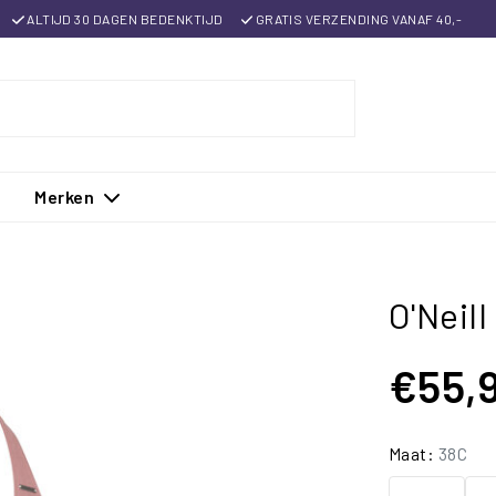
ALTIJD 30 DAGEN BEDENKTIJD
GRATIS VERZENDING VANAF 40,-
Merken
O'Neil
€55,
Maat:
38C