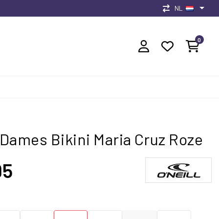
NL
0
l Dames Bikini Maria Cruz Roze
95