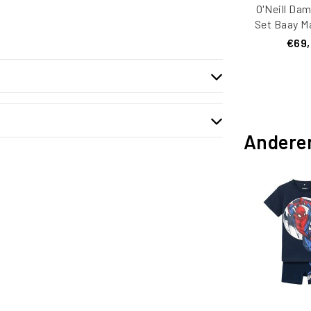
O'Neill Dam
Set Baay M
€69
Andere