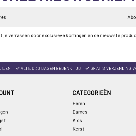
Abo
t je verrassen door exclusieve kortingen en de nieuwste produ
UILEN
ALTIJD 30 DAGEN BEDENKTIJD
GRATIS VERZENDING V
COUNT
CATEGORIEËN
Heren
ngen
Dames
jst
Kids
al
Kerst