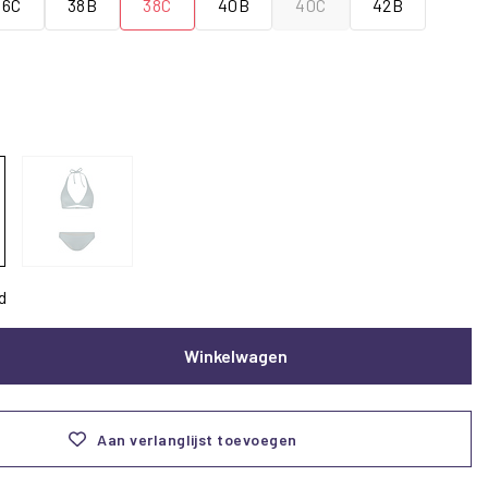
36C
38B
38C
40B
40C
42B
d
Winkelwagen
Aan verlanglijst toevoegen