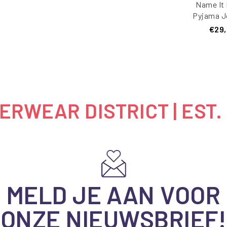
Name It 
Pyjama J
Kort B
€29
Spide
RWEAR DISTRICT | EST.
MELD JE AAN VOOR
ONZE NIEUWSBRIEF!