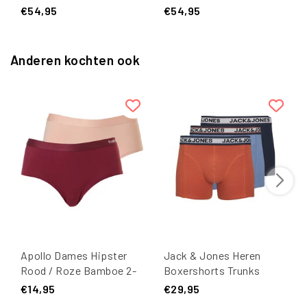
€54,95
€54,95
Anderen kochten ook
Apollo Dames Hipster
Jack & Jones Heren
Rood / Roze Bamboe 2-
Boxershorts Trunks
pack
JACMARCO
€14,95
€29,95
Oranje/Blauw 3-Pack