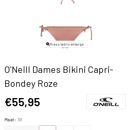
Press tab to enlarge
O'Neill Dames Bikini Capri-
Bondey Roze
€55,95
Maat:
38