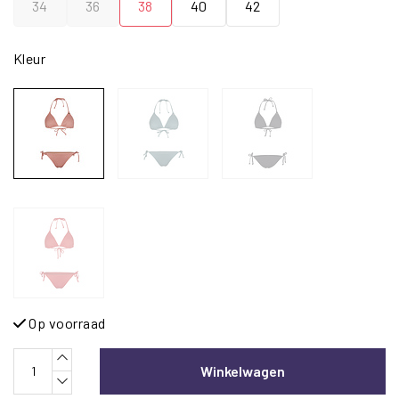
34
36
38
40
42
Kleur
Op voorraad
Winkelwagen