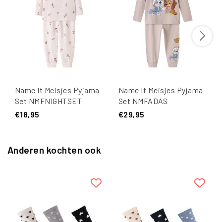
Name It Meisjes Pyjama
Name It Meisjes Pyjama
Set NMFNIGHTSET
Set NMFADAS
BALLARINA Roze
PAWPATROL Roze
€18,95
€29,95
Anderen kochten ook