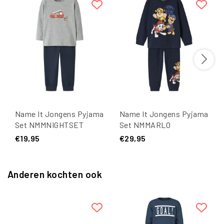
Name It Jongens Pyjama
Name It Jongens Pyjama
Set NMMNIGHTSET
Set NMMARLO
Brandweer
PAWPATROL
€19,95
€29,95
Grijs/Donkerblauw
Donkerblauw
Anderen kochten ook