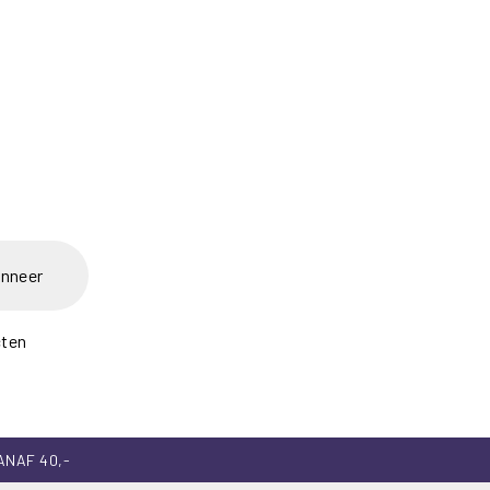
nneer
cten
ANAF 40,-