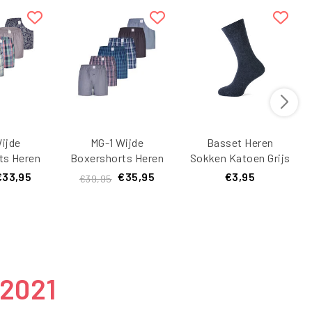
ijde
MG-1 Wijde
Basset Heren
ts Heren
Boxershorts Heren
Sokken Katoen Grijs
ltipack
6-Pack Multipack
€33,95
€35,95
€3,95
€39,95
20
D610 Multicolor
 2021