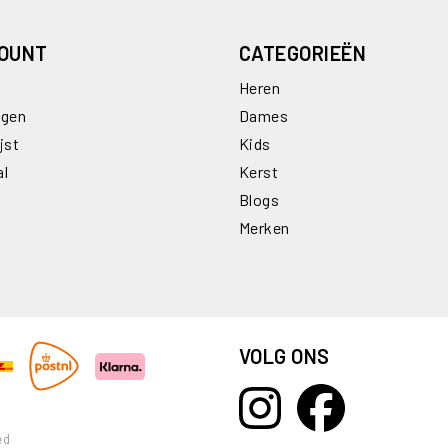
COUNT
CATEGORIEËN
Heren
ngen
Dames
jst
Kids
al
Kerst
Blogs
Merken
VOLG ONS
ed