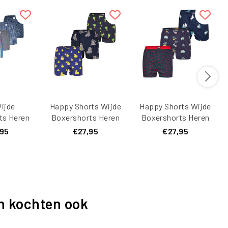
ijde
Happy Shorts Wijde
Happy Shorts Wijde
ts Heren
Boxershorts Heren
Boxershorts Heren
ltipack
Met Print 3-Pack
Met Print 3-Pack
,95
€27,95
€27,95
05
n kochten ook