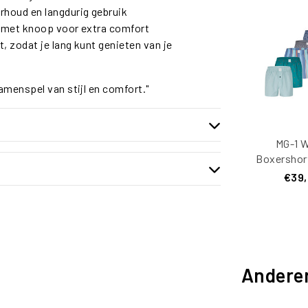
houd en langdurig gebruik
ng met knoop voor extra comfort
 zodat je lang kunt genieten van je
amenspel van stijl en comfort."
MG-1 W
Boxershor
6-Pack Mu
€39
D5
Andere