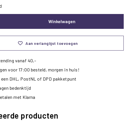
d
Winkelwagen
Aan verlanglijst toevoegen
zending vanaf 40,-
en voor 17:00 besteld, morgen in huis!
ij een DHL, PostNL of DPD pakketpunt
dagen bedenktijd
etalen met Klarna
eerde producten