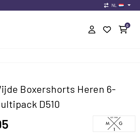
NL
0
ijde Boxershorts Heren 6-
ultipack D510
95