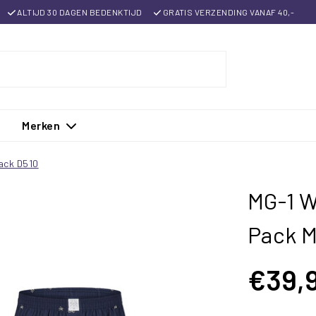
ALTIJD 30 DAGEN BEDENKTIJD
GRATIS VERZENDING VANAF 40,-
Merken
ack D510
MG-1 W
Pack M
€39,