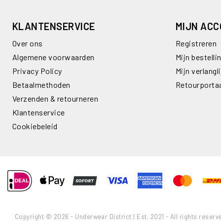
KLANTENSERVICE
MIJN AC
Over ons
Registreren
Algemene voorwaarden
Mijn bestelli
Privacy Policy
Mijn verlangli
Betaalmethoden
Retourporta
Verzenden & retourneren
Klantenservice
Cookiebeleid
Copyright © 2026 - Underwear District | Est. 2021 - All rights reserv