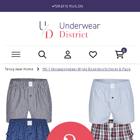
GRATIS RUILEN
0
Terug naar Home
MG-1 Verrassingsdeal Wijde Boxershorts Heren 6-Pack