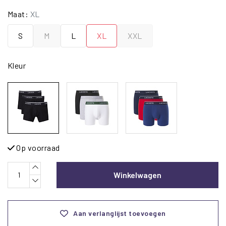
Maat:
XL
S
M
L
XL
XXL
Kleur
Op voorraad
Winkelwagen
Aan verlanglijst toevoegen