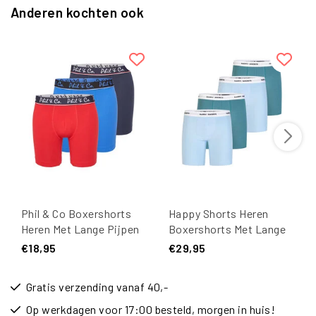
Anderen kochten ook
Phil & Co Boxershorts
Happy Shorts Heren
Heren Met Lange Pijpen
Boxershorts Met Lange
Boxer Briefs 3-Pack
Pijpen Boxer Briefs 4-
€18,95
€29,95
Blauw / Rood
Pack Lichtblauw/Groen
Gratis verzending vanaf 40,-
Op werkdagen voor 17:00 besteld, morgen in huis!