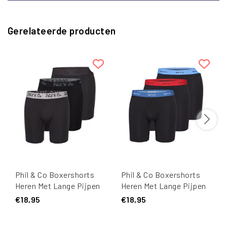
Gerelateerde producten
Phil & Co Boxershorts
Phil & Co Boxershorts
Heren Met Lange Pijpen
Heren Met Lange Pijpen
Boxer Briefs 3-Pack
Boxer Briefs 3-Pack
€18,95
€18,95
Zwart
Zwart