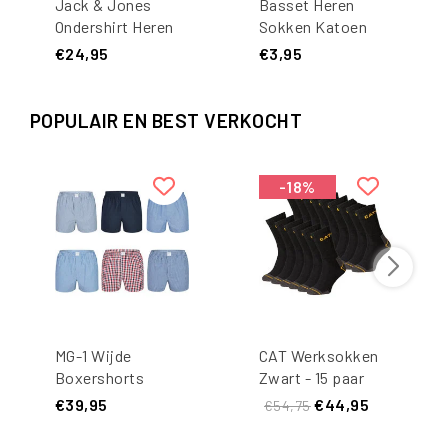
Jack & Jones
Basset Heren
Ondershirt Heren
Sokken Katoen
Ronde Hals Wit 2-
Grijs
€24,95
€3,95
Pack
POPULAIR EN BEST VERKOCHT
-18%
MG-1 Wijde
CAT Werksokken
Boxershorts
Zwart - 15 paar
Heren 6-Pack
€39,95
€44,95
€54,75
Classics Multipack