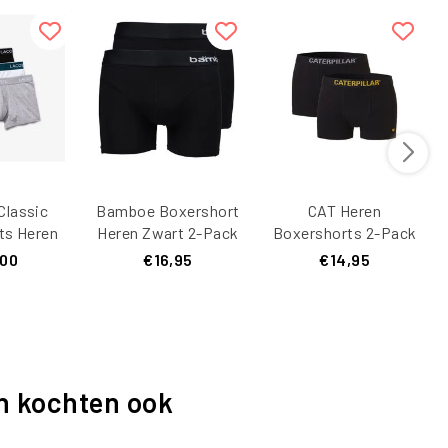
Classic
Bamboe Boxershort
CAT Heren
ts Heren
Heren Zwart 2-Pack
Boxershorts 2-Pack
ijs/Wit
Effen Zwart
,00
€16,95
€14,95
3-Pack
n kochten ook