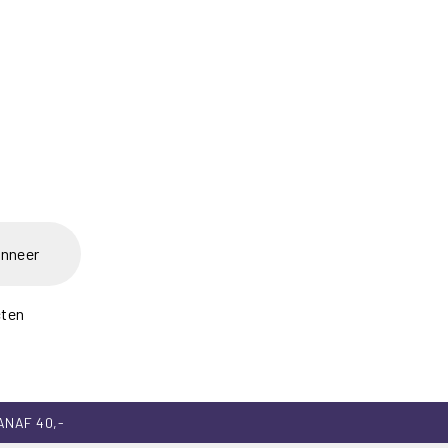
nneer
cten
ANAF 40,-