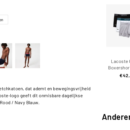
en
Lacoste 
Boxershor
Zwart/Gr
€42
Trunks 
etchkatoen, dat ademt en bewegingsvrijheid
ste-logo geeft dit onmisbare dagelijkse
/ Rood / Navy Blauw.
Andere