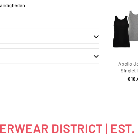
tandigheden
Apollo J
Singlet
Bamboe 
€18,
Mul
RWEAR DISTRICT | EST.