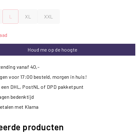
L
XL
XXL
raad
Houd me op de hoogte
zending vanaf 40,-
en voor 17:00 besteld, morgen in huis!
ij een DHL, PostNL of DPD pakketpunt
dagen bedenktijd
etalen met Klarna
eerde producten