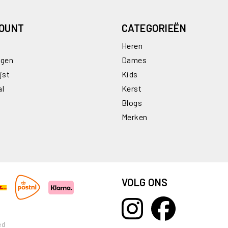
COUNT
CATEGORIEËN
Heren
ngen
Dames
jst
Kids
al
Kerst
Blogs
Merken
VOLG ONS
ed