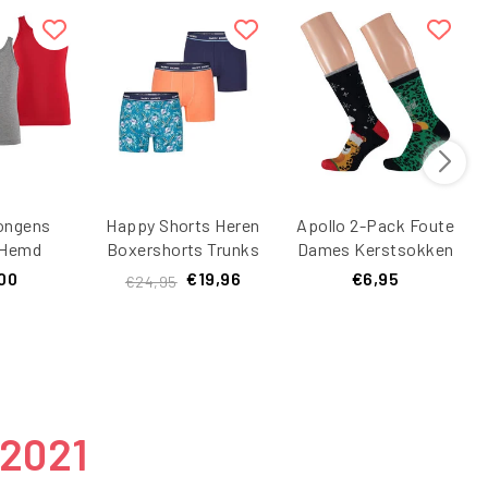
ongens
Happy Shorts Heren
Apollo 2-Pack Foute
 Hemd
Boxershorts Trunks
Dames Kerstsokken
3-Pack
3-Pack
Panter
00
€19,96
€6,95
€24,95
ti
Blauw/Groen/Oranje
 2021