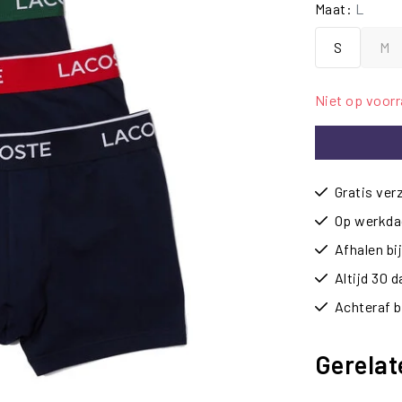
Maat:
L
S
M
Niet op voor
Gratis ver
Op werkdag
Afhalen b
Altijd 30 
Achteraf b
Gerelat