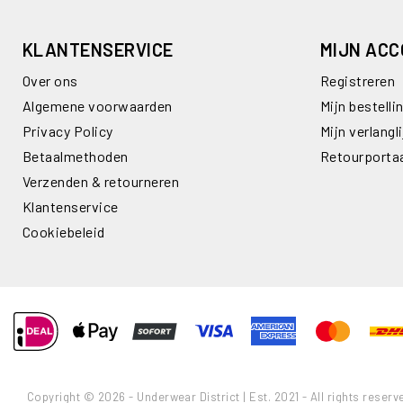
KLANTENSERVICE
MIJN AC
Over ons
Registreren
Algemene voorwaarden
Mijn bestelli
Privacy Policy
Mijn verlangli
Betaalmethoden
Retourporta
Verzenden & retourneren
Klantenservice
Cookiebeleid
Copyright © 2026 - Underwear District | Est. 2021 - All rights reserv