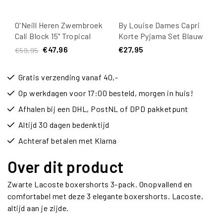
O'Neill Heren Zwembroek
By Louise Dames Capri
Cali Block 15" Tropical
Korte Pyjama Set Blauw
Print
/ Wit
€47,96
€27,95
€59,95
Gratis verzending vanaf 40,-
Op werkdagen voor 17:00 besteld, morgen in huis!
Afhalen bij een DHL, PostNL of DPD pakketpunt
Altijd 30 dagen bedenktijd
Achteraf betalen met Klarna
Over dit product
Zwarte Lacoste boxershorts 3-pack. Onopvallend en
comfortabel met deze 3 elegante boxershorts. Lacoste,
altijd aan je zijde.