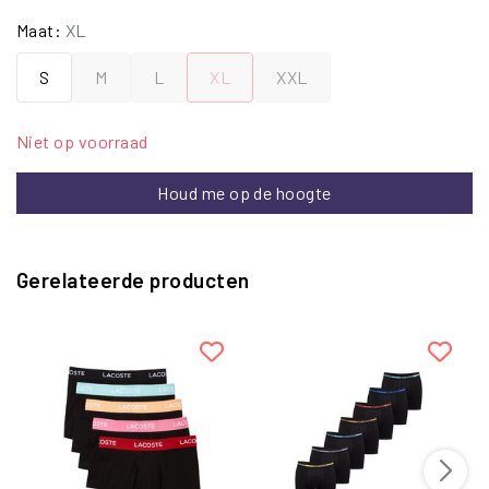
Maat:
XL
S
M
L
XL
XXL
Niet op voorraad
Houd me op de hoogte
Gerelateerde producten