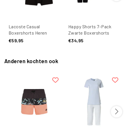
Lacoste Casual
Happy Shorts 7-Pack
Boxershorts Heren
Zwarte Boxershorts
Multipack Zwart 5-Pack
Heren Multipack
€59,95
€34,95
Anderen kochten ook