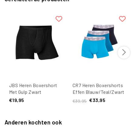
JBS Heren Boxershort
CR7 Heren Boxershorts
Met Gulp Zwart
Effen Blauw/Teal/Zwart
3-Pack
€19,95
€33,95
€39,95
Anderen kochten ook