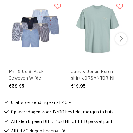
Phil & Co 6-Pack
Jack & Jones Heren T-
Geweven Wijde
shirt JORSANTORINI
Boxershorts Heren
Ronde Hals Mintgroen
€39,95
€19,95
Multipack 6-Pack
Gratis verzending vanaf 40,-
Op werkdagen voor 17:00 besteld, morgen in huis!
Afhalen bij een DHL, PostNL of DPD pakketpunt
Altijd 30 dagen bedenktijd