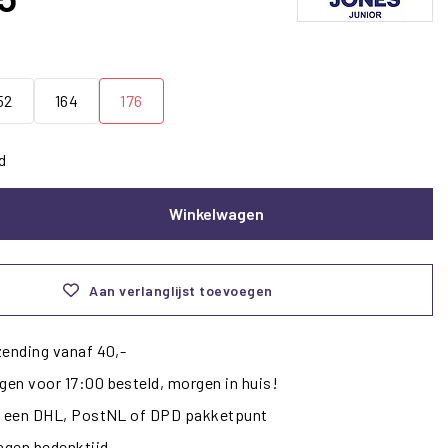
52
164
176
d
Winkelwagen
Aan verlanglijst toevoegen
zending vanaf 40,-
en voor 17:00 besteld, morgen in huis!
ij een DHL, PostNL of DPD pakketpunt
dagen bedenktijd