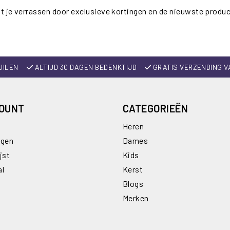
t je verrassen door exclusieve kortingen en de nieuwste produ
UILEN
ALTIJD 30 DAGEN BEDENKTIJD
GRATIS VERZENDING V
COUNT
CATEGORIEËN
Heren
ngen
Dames
jst
Kids
al
Kerst
Blogs
Merken