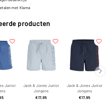
etalen met Klarna
eerde producten
es Junior
Jack & Jones Junior
Jack & Jones Junior
ens
Jongens
Jongens
hort
Zwemshort
Zwemshort
95
€17,95
€17,95
I WAVE
JPSTMAUI WAVE
JPSTMAUI WAVE
lauw
Logo Lichtblauw
Logo Donkerblauw