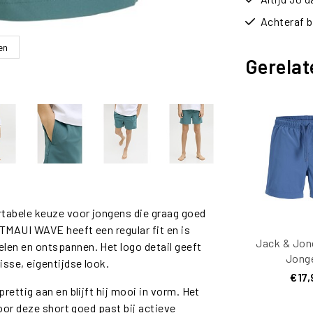
Achteraf b
en
Gerelat
tabele keuze voor jongens die graag goed
TMAUI WAVE heeft een regular fit en is
Jack & Jon
en en ontspannen. Het logo detail geeft
Jong
sse, eigentijdse look.
Zwems
€17,
JPSTMAU
ettig aan en blijft hij mooi in vorm. Het
Logo B
oor deze short goed past bij actieve