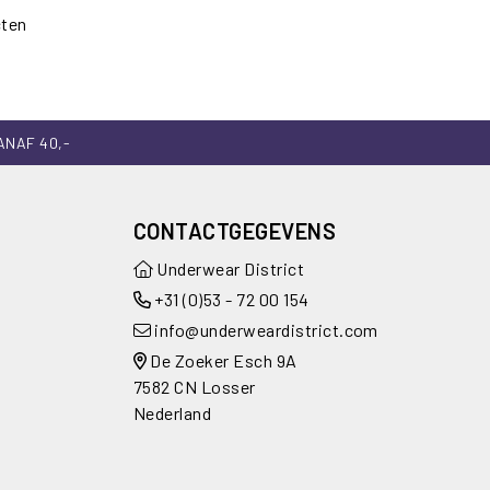
cten
ANAF 40,-
CONTACTGEGEVENS
Underwear District
+31 (0)53 - 72 00 154
info@underweardistrict.com
De Zoeker Esch 9A
7582 CN Losser
Nederland