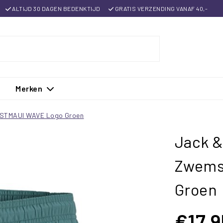
ALTIJD 30 DAGEN BEDENKTIJD
GRATIS VERZENDING VANAF 40,-
Merken
PSTMAUI WAVE Logo Groen
Jack &
Zwems
Groen
€17,9