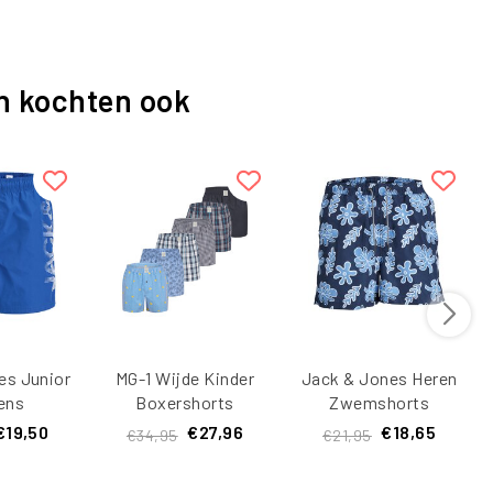
n kochten ook
es Junior
MG-1 Wijde Kinder
Jack & Jones Heren
ens
Boxershorts
Zwemshorts
hort
Jongens 6-Pack
JPSTFIJI AOP
€19,50
€27,96
€18,65
€34,95
€21,95
MAUI
D515K
Donkerblauw
o Effen
Bladeren Print