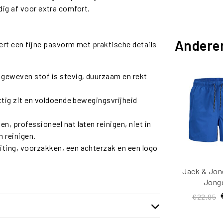
dig af voor extra comfort.
Andere
t een fijne pasvorm met praktische details
geweven stof is stevig, duurzaam en rekt
ttig zit en voldoende bewegingsvrijheid
, professioneel nat laten reinigen, niet in
h reinigen.
iting, voorzakken, een achterzak en een logo
Jack & Jon
Jong
Zwems
€22,95
JPST
Splicelog