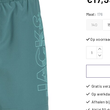
Maat:
176
140
1
Op voorraa
Gratis ver
Op werkdag
Afhalen b
Altijd 30 