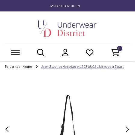
GRATIS RUILEN
0
Terug naar Home
Jack & Jones Heuptasje JACPASCAL Slingbag Zwart