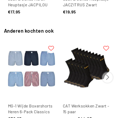
Heuptasje JACPILOU
JACZITRUS Zwart
Slingbag Zwart
€17,95
€19,95
Anderen kochten ook
MG-1 Wijde Boxershorts
CAT Werksokken Zwart -
Heren 6-Pack Classics
15 paar
Multipack