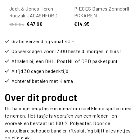
Jack & Jones Heren
PIECES Dames Zonnebril
Rugzak JACASHFORD
PCKAREN
Zwart
Donkerbruin/Zwart
€47,96
€14,95
€59,95
Gratis verzending vanaf 40,-
Op werkdagen voor 17:00 besteld, morgen in huis!
Afhalen bij een DHL, PostNL of DPD pakketpunt
Altijd 30 dagen bedenktijd
Achteraf betalen met Klarna
Over dit product
Dit handige heuptasje is ideaal om snel kleine spullen mee
te nemen. Het tasje is voorzien van een midden- en
voorvak en bestaat uit 100 % Polyester. Door de
verstelbare schouderband en ritssluiting blijft alles netjes
op zijn plek.