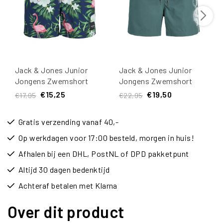
Jack & Jones Junior
Jack & Jones Junior
Jongens Zwemshort
Jongens Zwemshort
JPSTMAUI Gebloemde
JPSTMAUI Splicelogo
€15,25
€19,50
€17,95
€22,95
Flamingo Print
Effen Groen
Gratis verzending vanaf 40,-
Op werkdagen voor 17:00 besteld, morgen in huis!
Afhalen bij een DHL, PostNL of DPD pakketpunt
Altijd 30 dagen bedenktijd
Achteraf betalen met Klarna
Over dit product