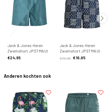
Jack & Jones Heren
Jack & Jones Heren
Zwemshort JPSTMAUI
Zwemshort JPSTMAUI
Splash Magic
SHELL
€24,95
€16,95
€19,95
Groen/Blauw
Geblokt/Gebloemd
Donkerblauw/Wit
Anderen kochten ook