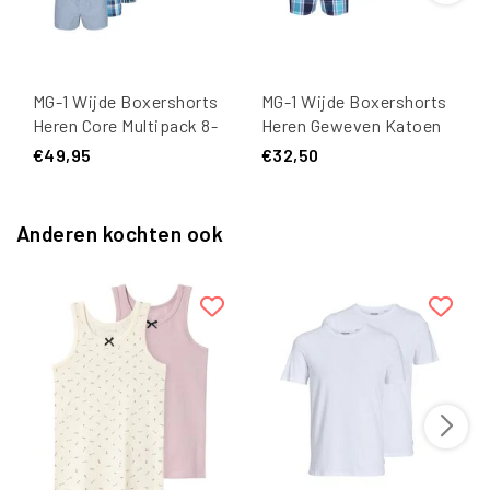
MG-1 Wijde Boxershorts
MG-1 Wijde Boxershorts
Heren Core Multipack 8-
Heren Geweven Katoen
Pack
5-Pack Blauw/Zwart
€49,95
€32,50
Anderen kochten ook