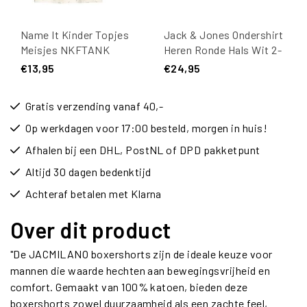
Name It Kinder Topjes
Jack & Jones Ondershirt
Meisjes NKFTANK
Heren Ronde Hals Wit 2-
Roze/Off-White 2-Pack
Pack
€13,95
€24,95
Gratis verzending vanaf 40,-
Op werkdagen voor 17:00 besteld, morgen in huis!
Afhalen bij een DHL, PostNL of DPD pakketpunt
Altijd 30 dagen bedenktijd
Achteraf betalen met Klarna
Over dit product
"De JACMILANO boxershorts zijn de ideale keuze voor
mannen die waarde hechten aan bewegingsvrijheid en
comfort. Gemaakt van 100% katoen, bieden deze
boxershorts zowel duurzaamheid als een zachte feel,