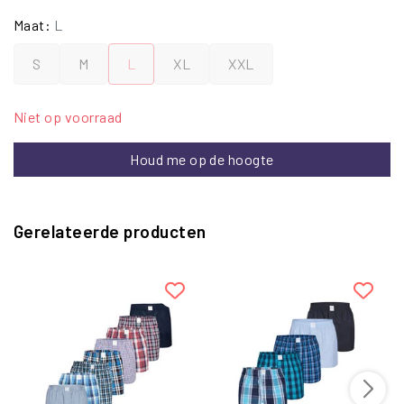
Maat:
L
S
M
L
XL
XXL
Niet op voorraad
Houd me op de hoogte
Gerelateerde producten