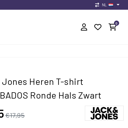
NL
0
 Jones Heren T-shirt
BADOS Ronde Hals Zwart
5
€17,95