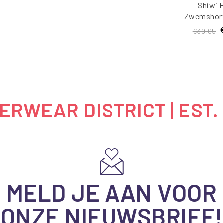
Shiwi 
Zwemshort
Koraal
€39,95
Donker
RWEAR DISTRICT | EST.
MELD JE AAN VOOR
ONZE NIEUWSBRIEF!