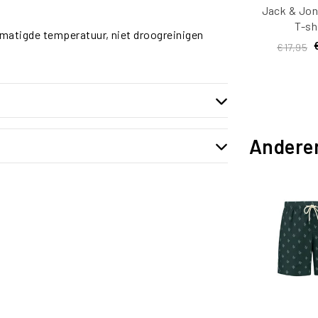
Jack & Jon
T-sh
ematigde temperatuur, niet droogreinigen
JJBAR
€17,95
Ronde Ha
Andere