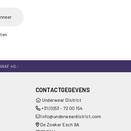
nneer
cten
ANAF 40,-
CONTACTGEGEVENS
Underwear District
+31 (0)53 - 72 00 154
info@underweardistrict.com
De Zoeker Esch 9A