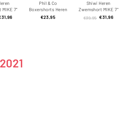
Heren
Phil & Co
Shiwi Heren
 MIKE 7"
Boxershorts Heren
Zwemshort MIKE 7"
print
Met Lange Pijpen
Koraalprint
€31,96
€23,95
€31,96
€39,95
groen
Boxer Briefs 4-Pack
Lichtblauw
Wit / Grijs
 2021