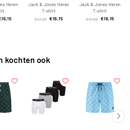
es Heren
Jack & Jones Heren
Jack & Jones Heren
irt
T-shirt
T-shirt
BADOS
JJBARBADOS
JJBARBADOS
€16,15
€16,15
€16,15
€17,95
€17,95
ls Wit
Ronde Hals Oranje
Ronde Hals Paars
n kochten ook