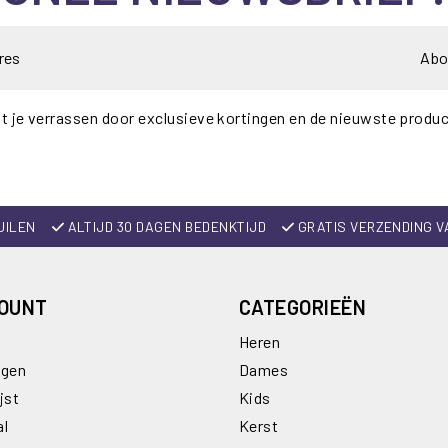
Abo
t je verrassen door exclusieve kortingen en de nieuwste produ
UILEN
ALTIJD 30 DAGEN BEDENKTIJD
GRATIS VERZENDING V
COUNT
CATEGORIEËN
Heren
ngen
Dames
jst
Kids
al
Kerst