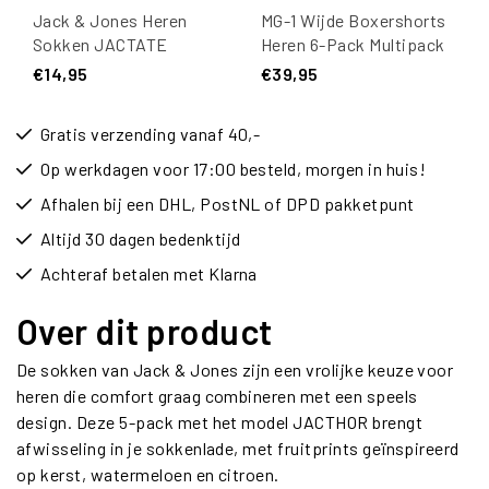
Jack & Jones Heren
MG-1 Wijde Boxershorts
Sokken JACTATE
Heren 6-Pack Multipack
Multicolor 5-Pack
D510
€14,95
€39,95
Gratis verzending vanaf 40,-
Op werkdagen voor 17:00 besteld, morgen in huis!
Afhalen bij een DHL, PostNL of DPD pakketpunt
Altijd 30 dagen bedenktijd
Achteraf betalen met Klarna
Over dit product
De sokken van Jack & Jones zijn een vrolijke keuze voor
heren die comfort graag combineren met een speels
design. Deze 5-pack met het model JACTHOR brengt
afwisseling in je sokkenlade, met fruitprints geïnspireerd
op kerst, watermeloen en citroen.