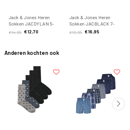
Jack & Jones Heren
Jack & Jones Heren
Sokken JACDYLAN 5-
Sokken JACBLACK 7-
Pack Multicolor
Pack Zwart
€12,70
€16,95
€14,95
€19,95
Anderen kochten ook