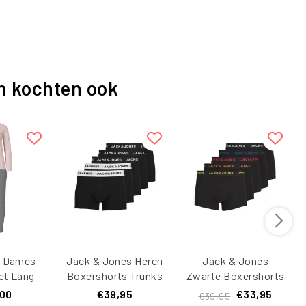
n kochten ook
e Dames
Jack & Jones Heren
Jack & Jones
et Lang
Boxershorts Trunks
Zwarte Boxershorts
e / Grijs
JACSOLID Effen
Heren JACBLACK
,00
€39,95
€33,95
€39,95
Zwart 5-Pack
Friday Multipack 5-