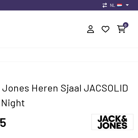
NL
0
 Jones Heren Sjaal JACSOLID
 Night
95