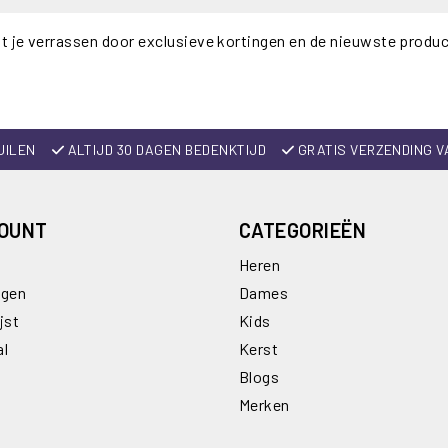
t je verrassen door exclusieve kortingen en de nieuwste produ
UILEN
ALTIJD 30 DAGEN BEDENKTIJD
GRATIS VERZENDING V
COUNT
CATEGORIEËN
Heren
ngen
Dames
jst
Kids
al
Kerst
Blogs
Merken