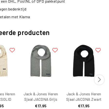
ij een DHL, PostNL of DPD pakketpunt
dagen bedenktijd
etalen met Klarna
eerde producten
es Heren
Jack & Jones Heren
Jack & Jones Heren
CSOLID
Sjaal JACDNA Grijs
Sjaal JACDNA Zwart
n Wit
95
€17,95
€17,95