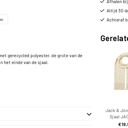
Afhalen b
Altijd 30 
en
Achteraf b
Gerelat
et gerecycled polyester. de grote van de
n het einde van de sjaal.
Jack & Jon
Sjaal JA
Gebroke
€19,