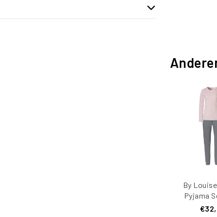
Andere
By Louis
Pyjama S
Katoen Roz
€32