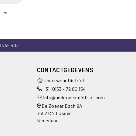
cten
ANAF 40,-
CONTACTGEGEVENS
Underwear District
+31 (0)53 - 72 00 154
info@underweardistrict.com
De Zoeker Esch 9A
7582 CN Losser
Nederland