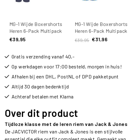
MG-1 Wijde Boxershorts
MG-1 Wijde Boxershorts
Heren 6-Pack Multipack
Heren 6-Pack Multipack
D905
D515
€39,95
€31,96
€39,95
Gratis verzending vanaf 40,-
Op werkdagen voor 17:00 besteld, morgen in huis!
Afhalen bij een DHL, PostNL of DPD pakketpunt
Altijd 30 dagen bedenktijd
Achteraf betalen met Klarna
Over dit product
Tijdloze klasse met de leren riem van Jack & Jones
De JACVICTOR riem van Jack & Jones is een stijlvolle
essential die elke outfit compleet maakt. Gemaakt van