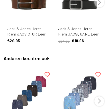
Jack & Jones Heren
Jack & Jones Heren
Riem JACVICTOR Leer
Riem JACSQUARE Leer
Bruin
Zwart
€29,95
€19,96
€24,95
Anderen kochten ook