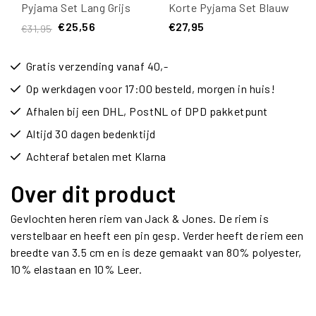
Pyjama Set Lang Grijs
Korte Pyjama Set Blauw
/ Wit
€25,56
€27,95
€31,95
Gratis verzending vanaf 40,-
Op werkdagen voor 17:00 besteld, morgen in huis!
Afhalen bij een DHL, PostNL of DPD pakketpunt
Altijd 30 dagen bedenktijd
Achteraf betalen met Klarna
Over dit product
Gevlochten heren riem van Jack & Jones. De riem is
verstelbaar en heeft een pin gesp. Verder heeft de riem een
breedte van 3.5 cm en is deze gemaakt van 80% polyester,
10% elastaan en 10% Leer.