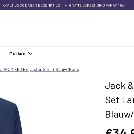
ALTIJD 30 DAGEN BEDENKTIJD
GRATIS VERZENDING VANAF 40,-
Merken
g JACMIXED Polyester Geruit Blauw/Rood
Jack &
Set La
Blauw
€34,