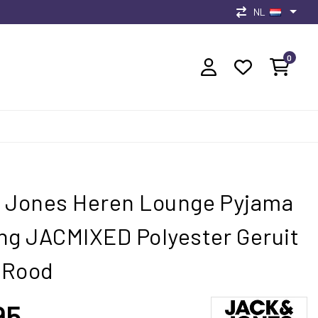
NL
0
 Jones Heren Lounge Pyjama
ng JACMIXED Polyester Geruit
/Rood
95