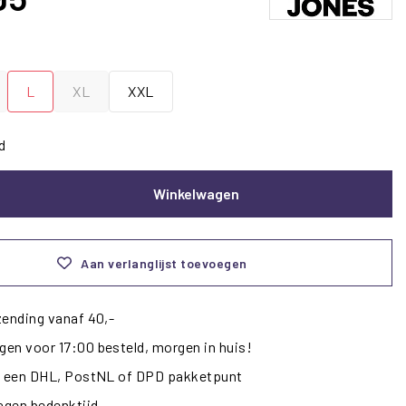
L
XL
XXL
d
Winkelwagen
Aan verlanglijst toevoegen
zending vanaf 40,-
en voor 17:00 besteld, morgen in huis!
ij een DHL, PostNL of DPD pakketpunt
dagen bedenktijd