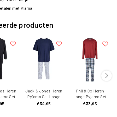
etalen met Klarna
eerde producten
es Heren
Jack & Jones Heren
Phil & Co Heren
jama Set
Pyjama Set Lange
Lange Pyjama Set
yester
Pyjamabroek
Rood/Blauw Geruit
,95
€34,95
€33,95
rt
JACFLORENCE
Blauw/Wit Geblokt