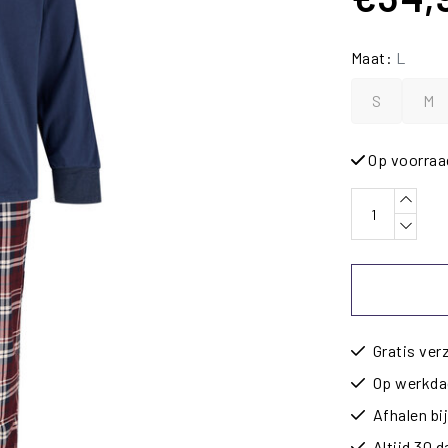
Maat:
L
S
M
Op voorraa
Gratis ver
Op werkdag
Afhalen b
Altijd 30 