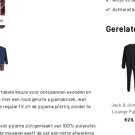
Achteraf b
en
Gerelat
ortabele keuze voor ontspannen avonden en
t met een rood geruite pyjamabroek, wat
Jack & Jon
e regular fit zit de pyjama prettig zonder te
Lounge Py
Lang Pol
€29
Zwa
e set pyjama zijn gemaakt van 100% polyester,
j de mouwen geeft de set een nette afwerking