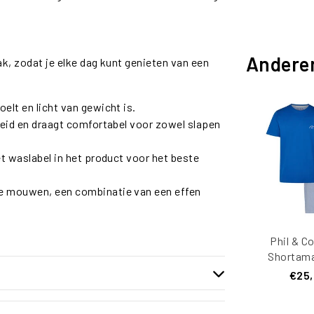
Andere
 zodat je elke dag kunt genieten van een
elt en licht van gewicht is.
jheid en draagt comfortabel voor zowel slapen
et waslabel in het product voor het beste
de mouwen, een combinatie van een effen
Phil & C
Shortama
Pyjama Se
€25