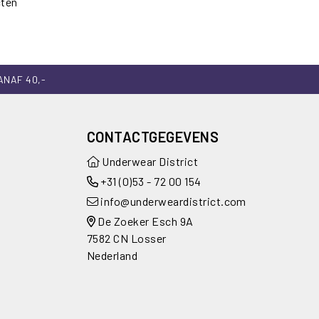
cten
ANAF 40,-
CONTACTGEGEVENS
Underwear District
+31 (0)53 - 72 00 154
info@underweardistrict.com
De Zoeker Esch 9A
7582 CN Losser
Nederland