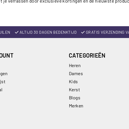
t je verrassen door exclusieve kortingen en de nieuwste produ
UILEN
ALTIJD 30 DAGEN BEDENKTIJD
GRATIS VERZENDING V
COUNT
CATEGORIEËN
Heren
ngen
Dames
jst
Kids
al
Kerst
Blogs
Merken