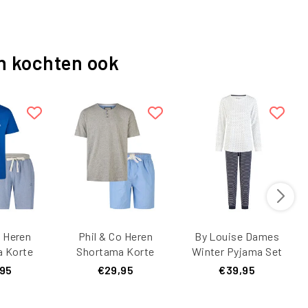
n kochten ook
o Heren
Phil & Co Heren
By Louise Dames
 Korte
Shortama Korte
Winter Pyjama Set
t Blauw
Pyjama Set
Lang Badstof
,95
€29,95
€39,95
Grijs/Blauw
Wit/Donkerblauw
Gestreept