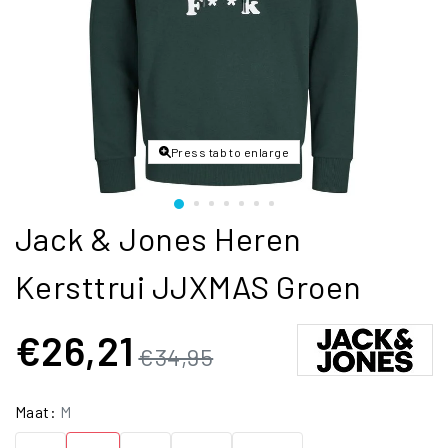
Press tab to enlarge
Jack & Jones Heren
Kersttrui JJXMAS Groen
€26,21
€34,95
Maat:
M