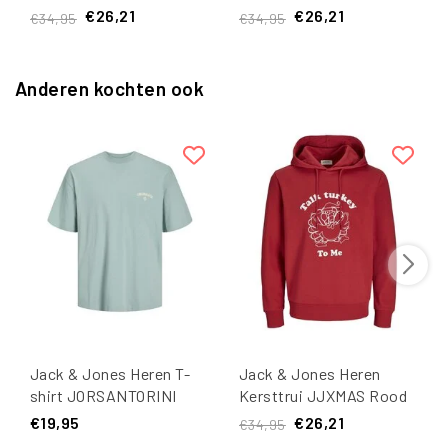
€26,21
€26,21
€34,95
€34,95
Anderen kochten ook
Jack & Jones Heren T-
Jack & Jones Heren
shirt JORSANTORINI
Kersttrui JJXMAS Rood
Ronde Hals Mintgroen
€19,95
€26,21
€34,95