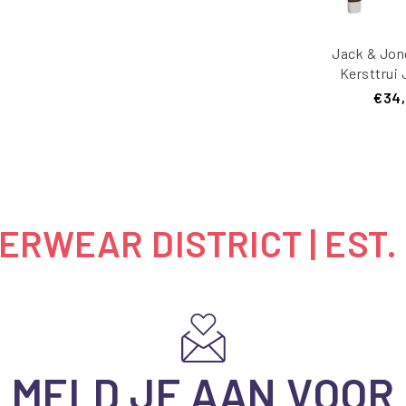
Jack & Jon
Kersttrui
JORSNO
€34
Moon
RWEAR DISTRICT | EST.
MELD JE AAN VOOR