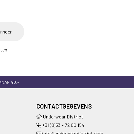
nneer
cten
ANAF 40,-
CONTACTGEGEVENS
Underwear District
+31 (0)53 - 72 00 154
info@underweardistrict.com