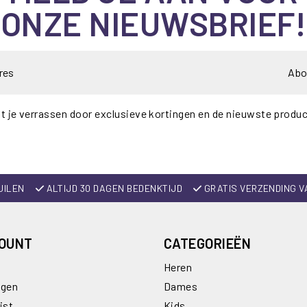
ONZE NIEUWSBRIEF!
Abo
t je verrassen door exclusieve kortingen en de nieuwste produ
UILEN
ALTIJD 30 DAGEN BEDENKTIJD
GRATIS VERZENDING V
COUNT
CATEGORIEËN
Heren
ngen
Dames
jst
Kids