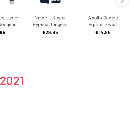
es Junior
Name It Kinder
Apollo Dames
 Jongens
Pyjama Jongens
Hipster Zwart
WBALL
Kort Blauw
Bamboe 2-pack
,95
€29,95
€14,95
beam
Spiderman
 2021