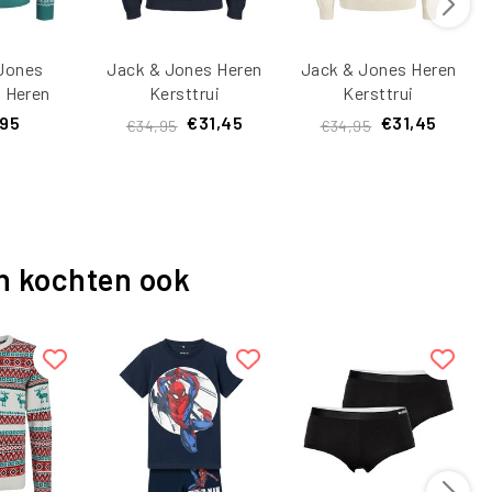
Jones
Jack & Jones Heren
Jack & Jones Heren
i Heren
Kersttrui
Kersttrui
ORHOLLY
JORHOLIDAY
JORHOLIDAY Off-
,95
€31,45
€31,45
€34,95
€34,95
en
Donkerblauw
White
n kochten ook