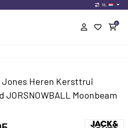
NL
0
 Jones Heren Kersttrui
id JORSNOWBALL Moonbeam
95