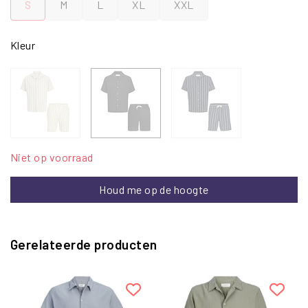
S
M
L
XL
XXL
Kleur
Niet op voorraad
Houd me op de hoogte
Gerelateerde producten