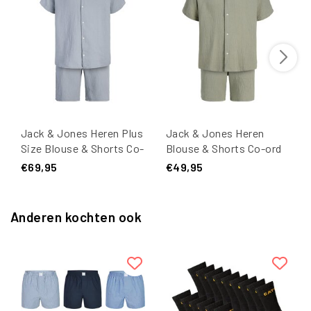
Jack & Jones Heren Plus
Jack & Jones Heren
Size Blouse & Shorts Co-
Blouse & Shorts Co-ord
ord Set JORNANTUCKET
Set JORNANTUCKET
€69,95
€49,95
Effen Lichtblauw
Effen Groen
Anderen kochten ook