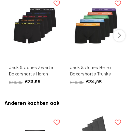
Jack & Jones Zwarte
Jack & Jones Heren
Boxershorts Heren
Boxershorts Trunks
JACBLACK Friday
JACDAWSON 5-Pack
€33,95
€34,95
€39,95
€39,95
Multipack 5-Pack
Effen Zwart
Anderen kochten ook