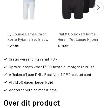
By Louise Dames Capri
Phil & Co Boxershorts
Korte Pyjama Set Blauw
Heren Met Lange Pijpen
/ Wit
Boxer Briefs 3-Pack
€27,95
€18,95
Zwart
Gratis verzending vanaf 40,-
Op werkdagen voor 17:00 besteld, morgen in huis!
Afhalen bij een DHL, PostNL of DPD pakketpunt
Altijd 30 dagen bedenktijd
Achteraf betalen met Klarna
Over dit product