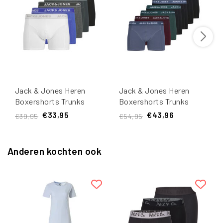
Jack & Jones Heren
Jack & Jones Heren
Boxershorts Trunks
Boxershorts Trunks
JACBLACK FRIDAY 5-
JACTOMMY 7-Pack Effen
€33,95
€43,96
€39,95
€54,95
Pack Multicolor
Anderen kochten ook