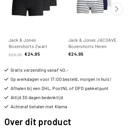
Jack & Jones
Jack & Jones JACDAVE
Boxershorts Zwart
Boxershorts Heren
Heren Trunks SENSE 3-
Gestreept 3-Pack
€24,95
€24,95
€29,95
Pack
Gratis verzending vanaf 40,-
Op werkdagen voor 17:00 besteld, morgen in huis!
Afhalen bij een DHL, PostNL of DPD pakketpunt
Altijd 30 dagen bedenktijd
Achteraf betalen met Klarna
Over dit product