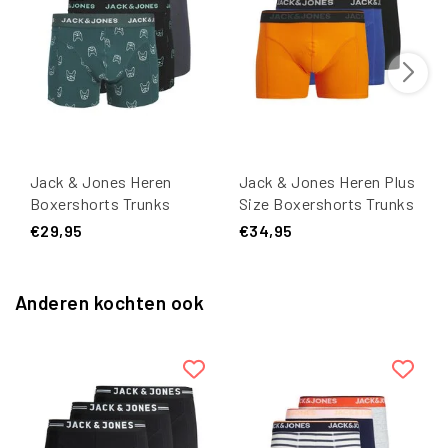
Jack & Jones Heren
Jack & Jones Heren Plus
Boxershorts Trunks
Size Boxershorts Trunks
JACDENIM Hond Print 3-
JACTHEODORE 3-Pack
€29,95
€34,95
Pack
Effen
Groen/Donkerblauw
Oranje/Blauw/Zwart
Anderen kochten ook