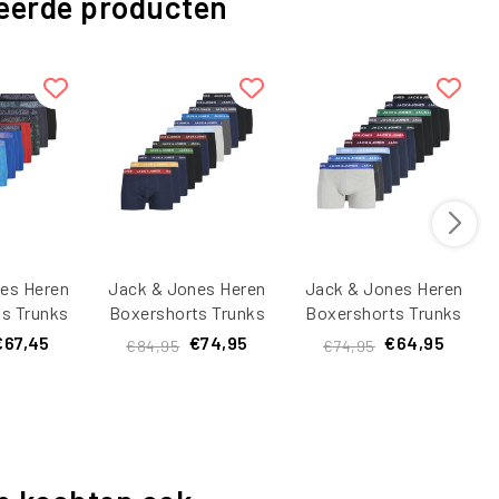
eerde producten
es Heren
Jack & Jones Heren
Jack & Jones Heren
s Trunks
Boxershorts Trunks
Boxershorts Trunks
EY 10-
JACSOLID Effen 12-
JACSOLID Effen 10-
€67,45
€74,95
€64,95
€84,95
€74,95
ticolor
Pack Multicolor
Pack Multicolor