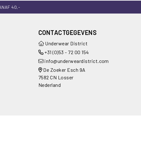
ANAF 40,-
CONTACTGEGEVENS
Underwear District
+31 (0)53 - 72 00 154
info@underweardistrict.com
De Zoeker Esch 9A
7582 CN Losser
Nederland