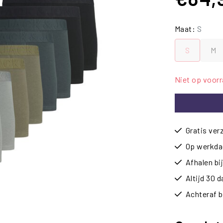
Maat:
S
S
M
Niet op voor
Gratis ver
Op werkdag
Afhalen b
Altijd 30 
Achteraf b