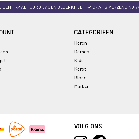
UILEN
ALTIJD 30 DAGEN BEDENKTIJD
GRATIS VERZENDING V
COUNT
CATEGORIEËN
Heren
ngen
Dames
jst
Kids
al
Kerst
Blogs
Merken
VOLG ONS