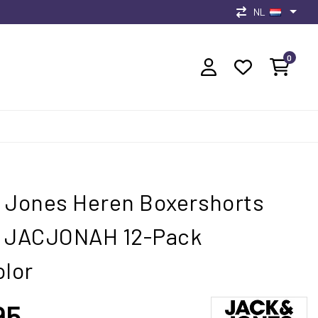
NL
0
 Jones Heren Boxershorts
s JACJONAH 12-Pack
olor
95