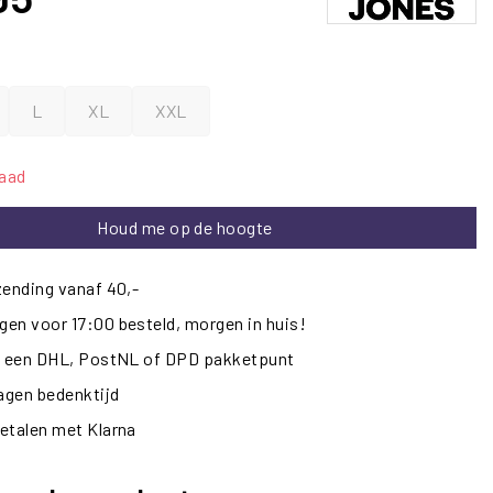
L
XL
XXL
raad
Houd me op de hoogte
zending vanaf 40,-
en voor 17:00 besteld, morgen in huis!
ij een DHL, PostNL of DPD pakketpunt
dagen bedenktijd
etalen met Klarna