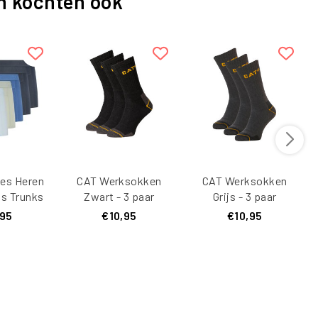
n kochten ook
es Heren
CAT Werksokken
CAT Werksokken
s Trunks
Zwart - 3 paar
Grijs - 3 paar
Effen 5-
,95
€10,95
€10,95
ticolor