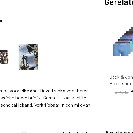
Gerelat
en
Jack & Jon
Boxershort
JACCANV
asics voor elke dag. Deze trunks voor heren
€74,95
Pack Mul
assieke boxer briefs. Gemaakt van zachte
che tailleband. Verkrijgbaar in een mix van