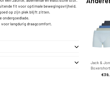
Andere
or een zachte, ademende en elastische stof.
uitende fit voor optimale bewegingsvrijheid.
oed op zijn plek blijft zitten.
 je ondergoedlade.
, voor langdurig draagcomfort.
Jack & Jon
Boxershort
JACGILLI 
€39
Pack Mul