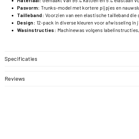
Materiaal
: Gemaakt van 95% katoen en 5% elastaan vo
Pasvorm
: Trunks-model met kortere pijpjes en nauwsl
Tailleband
: Voorzien van een elastische tailleband die g
Design
: 12-pack in diverse kleuren voor afwisseling in
Wasinstructies
: Machinewas volgens labelinstructies
Specificaties
Reviews