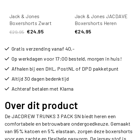
Jack & Jones
Jack & Jones JACDAVE
Boxershorts Zwart
Boxershorts Heren
Heren Trunks SENSE 3-
Gestreept 3-Pack
€24,95
€24,95
€29,95
Pack
Gratis verzending vanaf 40,-
Op werkdagen voor 17:00 besteld, morgen in huis!
Afhalen bij een DHL, PostNL of DPD pakketpunt
Altijd 30 dagen bedenktijd
Achteraf betalen met Klarna
Over dit product
De JACDREW TRUNKS 3 PACK SN biedt heren een
comfortabele en betrouwbare ondergoedkeuze. Gemaakt
van 95% katoen en 5% elastaan, zorgen deze boxershorts
voor een zachte en flexibele pasvorm. De jersey stof is