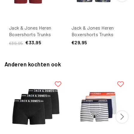
Jack & Jones Heren
Jack & Jones Heren
Boxershorts Trunks
Boxershorts Trunks
JACCLAUS 5-Pack
JACMASON Flower 3-
€33,95
€29,95
€39,95
Pack
Anderen kochten ook