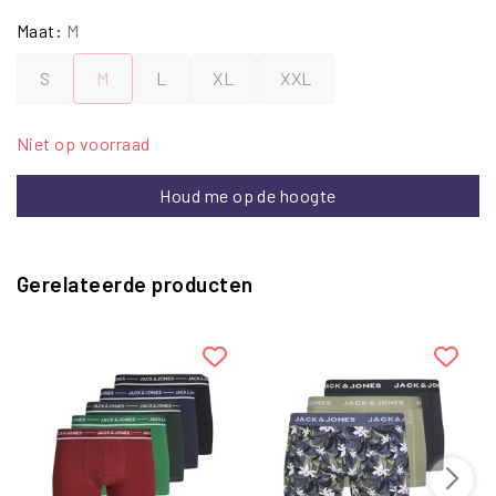
Maat:
M
S
M
L
XL
XXL
Niet op voorraad
Houd me op de hoogte
Gerelateerde producten