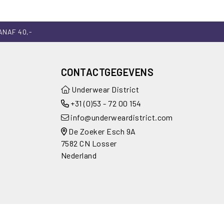
ANAF 40,-
CONTACTGEGEVENS
Underwear District
+31 (0)53 - 72 00 154
info@underweardistrict.com
De Zoeker Esch 9A
7582 CN Losser
Nederland