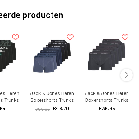
eerde producten
es Heren
Jack & Jones Heren
Jack & Jones Heren
s Trunks
Boxershorts Trunks
Boxershorts Trunks
 5-Pack
JACJEREMIAH
JACAVERY Effen 5-
,95
€46,70
€39,95
€54,95
rt
Effen 7-Pack
Pack Grijs