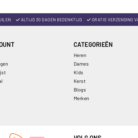
UILEN
ALTIJD 30 DAGEN BEDENKTIJD
GRATIS VERZENDING V
COUNT
CATEGORIEËN
Heren
ngen
Dames
jst
Kids
al
Kerst
Blogs
Merken
VOLG ONS