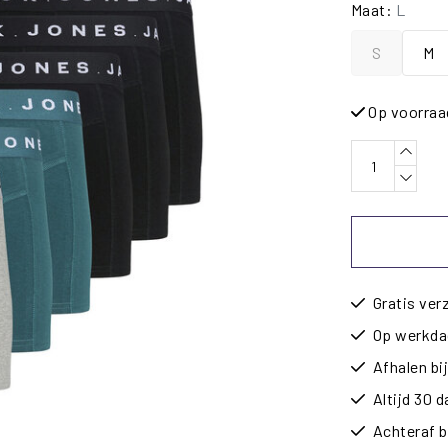
Maat:
L
S
M
Op voorraa
Gratis ver
Op werkdag
Afhalen b
Altijd 30 
Achteraf b