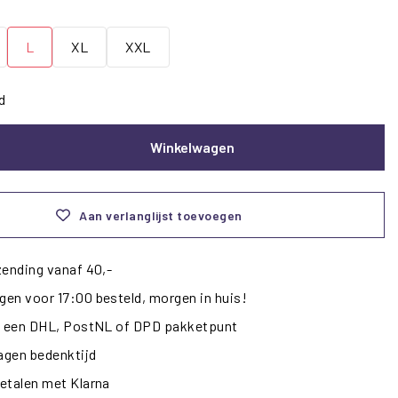
L
XL
XXL
d
Winkelwagen
Aan verlanglijst toevoegen
zending vanaf 40,-
en voor 17:00 besteld, morgen in huis!
ij een DHL, PostNL of DPD pakketpunt
dagen bedenktijd
etalen met Klarna