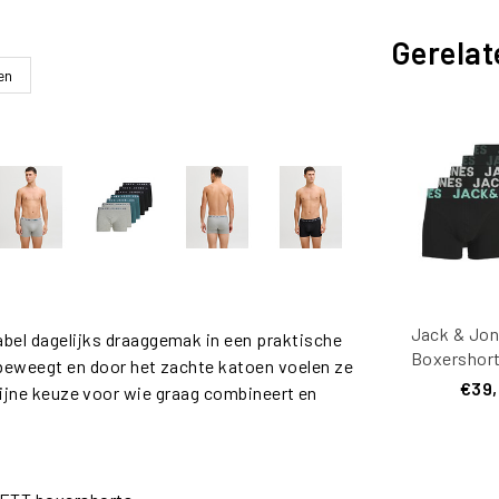
Gerelat
en
Jack & Jon
l dagelijks draaggemak in een praktische
Boxershort
beweegt en door het zachte katoen voelen ze
JACELIAS
€39
n fijne keuze voor wie graag combineert en
Zwa