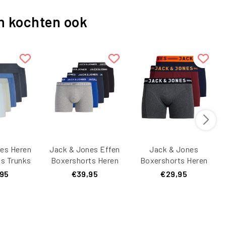
n kochten ook
es Heren
Jack & Jones Effen
Jack & Jones
s Trunks
Boxershorts Heren
Boxershorts Heren
Effen 5-
Trunks JACBASIC 5-
Trunks
,95
€39,95
€29,95
ticolor
Pack
JACLICHFIELD 3-
Pack