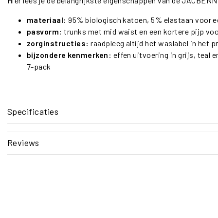
Hier lees je de belangrijkste eigenschappen van de JACBEN
materiaal:
95% biologisch katoen, 5% elastaan voor e
pasvorm:
trunks met mid waist en een kortere pijp voo
zorginstructies:
raadpleeg altijd het waslabel in het p
bijzondere kenmerken:
effen uitvoering in grijs, teal 
7-pack
Specificaties
Reviews