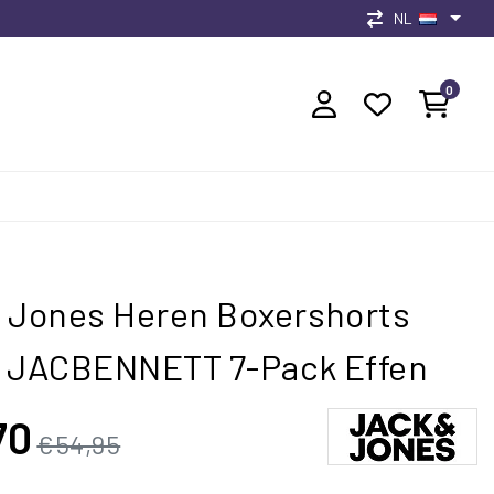
NL
0
 Jones Heren Boxershorts
s JACBENNETT 7-Pack Effen
70
€54,95