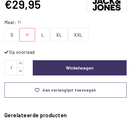
€29,95
Maat:
M
S
M
L
XL
XXL
Op voorraad
Winkelwagen
Aan verlanglijst toevoegen
Gerelateerde producten