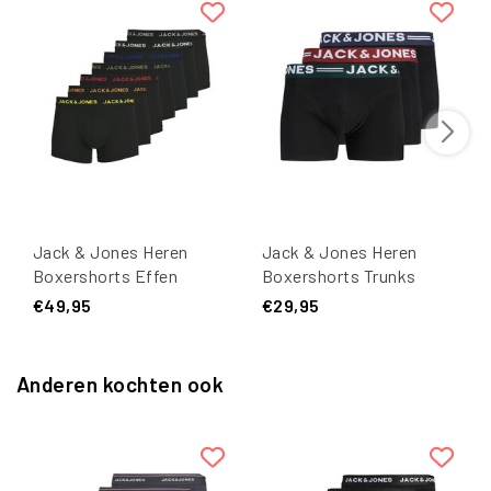
Jack & Jones Heren
Jack & Jones Heren
Boxershorts Effen
Boxershorts Trunks
Trunks JACBASIC 7-Pack
SENSE 3-Pack Zwart
€49,95
€29,95
Zwart
Anderen kochten ook