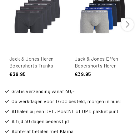
Jack & Jones Heren
Jack & Jones Effen
Boxershorts Trunks
Boxershorts Heren
JACAVERY Effen 5-Pack
Trunks JACBASIC 5-Pack
€39,95
€39,95
Grijs
Gratis verzending vanaf 40,-
Op werkdagen voor 17:00 besteld, morgen in huis!
Afhalen bij een DHL, PostNL of DPD pakketpunt
Altijd 30 dagen bedenktijd
Achteraf betalen met Klarna