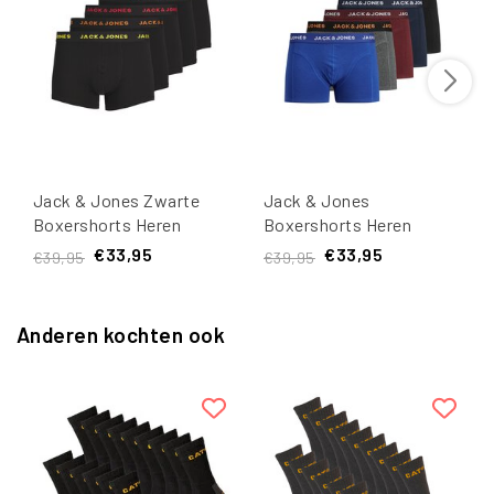
Jack & Jones Zwarte
Jack & Jones
Boxershorts Heren
Boxershorts Heren
JACBLACK Friday
Trunks Friday Multipack
€33,95
€33,95
€39,95
€39,95
Multipack 5-Pack
5-Pack
Anderen kochten ook