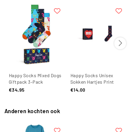
Happy Socks Mixed Dogs
Happy Socks Unisex
Giftpack 3-Pack
Sokken Hartjes Print
Valentijn Giftbox 1-Paar
€34,95
€14,00
Donkerblauw
Anderen kochten ook