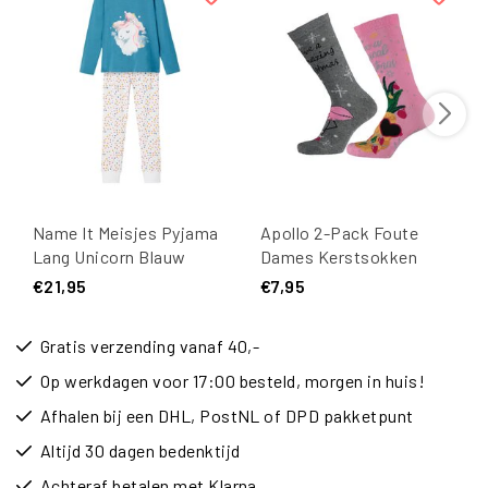
Name It Meisjes Pyjama
Apollo 2-Pack Foute
Lang Unicorn Blauw
Dames Kerstsokken
Roze
€21,95
€7,95
Gratis verzending vanaf 40,-
Op werkdagen voor 17:00 besteld, morgen in huis!
Afhalen bij een DHL, PostNL of DPD pakketpunt
Altijd 30 dagen bedenktijd
Achteraf betalen met Klarna